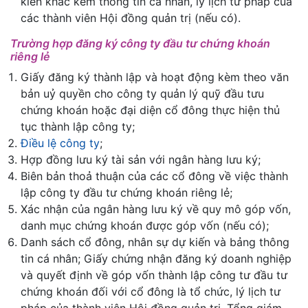
kiến khác kèm thông tin cá nhân, lý lịch tư pháp của
các thành viên Hội đồng quản trị (nếu có).
Trường hợp đăng ký công ty đầu tư chứng khoán
riêng lẻ
Giấy đăng ký thành lập và hoạt động kèm theo văn
bản uỷ quyền cho công ty quản lý quỹ đầu tưu
chứng khoán hoặc đại diện cổ đông thực hiện thủ
tục thành lập công ty;
Điều lệ công ty
;
Hợp đồng lưu ký tài sản với ngân hàng lưu ký;
Biên bản thoả thuận của các cổ đông về việc thành
lập công ty đầu tư chứng khoán riêng lẻ;
Xác nhận của ngân hàng lưu ký về quy mô góp vốn,
danh mục chứng khoán được góp vốn (nếu có);
Danh sách cổ đông, nhân sự dự kiến và bảng thông
tin cá nhân; Giấy chứng nhận đăng ký doanh nghiệp
và quyết định về góp vốn thành lập công tư đầu tư
chứng khoán đối với cổ đông là tổ chức, lý lịch tư