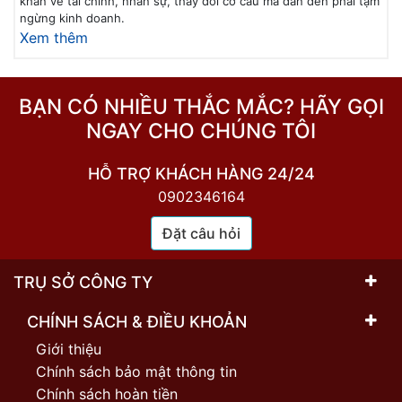
khăn về tài chính, nhân sự, thay đổi cơ cấu mà dẫn đến phải tạm
ngừng kinh doanh.
Xem thêm
BẠN CÓ NHIỀU THẮC MẮC? HÃY GỌI
NGAY CHO CHÚNG TÔI
HỖ TRỢ KHÁCH HÀNG 24/24
0902346164
Đặt câu hỏi
TRỤ SỞ CÔNG TY
CHÍNH SÁCH & ĐIỀU KHOẢN
Giới thiệu
Chính sách bảo mật thông tin
Chính sách hoàn tiền