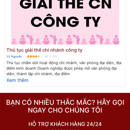
Thủ tục giải thể chi nhánh công ty
Vũ Nguyễn
4,069
Thủ tục chấm dứt hoạt động chi nhánh, văn phòng đại diện, địa
điểm kinh doanh Doanh nghiệp được phép mở văn phòng đại
diện, thành lập chi nhánh, địa điểm
Xem thêm
BẠN CÓ NHIỀU THẮC MẮC? HÃY GỌI
NGAY CHO CHÚNG TÔI
HỖ TRỢ KHÁCH HÀNG 24/24