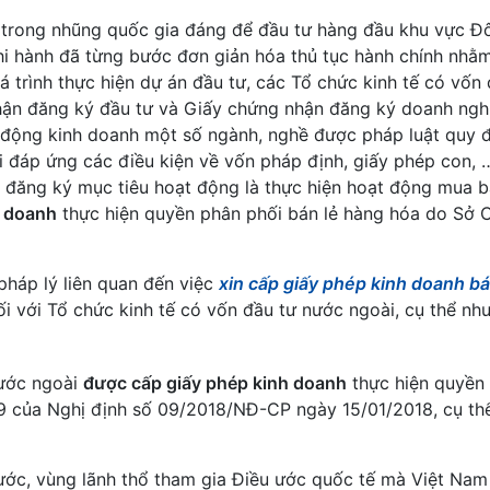
 trong nhũng quốc gia đáng để đầu tư hàng đầu khu vực Đ
hi hành đã từng bước đơn giản hóa thủ tục hành chính nhằm
 trình thực hiện dự án đầu tư, các Tổ chức kinh tế có vốn 
ận đăng ký đầu tư và Giấy chứng nhận đăng ký doanh ngh
t động kinh doanh một số ngành, nghề được pháp luật quy đ
ải đáp ứng các điều kiện về vốn pháp định, giấy phép con, 
i đăng ký mục tiêu hoạt động là thực hiện hoạt động mua b
h doanh
thực hiện quyền phân phối bán lẻ hàng hóa do Sở 
 pháp lý liên quan đến việc
xin cấp giấy phép kinh doanh bá
i với Tổ chức kinh tế có vốn đầu tư nước ngoài, cụ thể như
nước ngoài
được cấp giấy phép kinh doanh
thực hiện quyền
 9 của Nghị định số 09/2018/NĐ-CP ngày 15/01/2018, cụ th
ớc, vùng lãnh thổ tham gia Điều ước quốc tế mà Việt Nam 