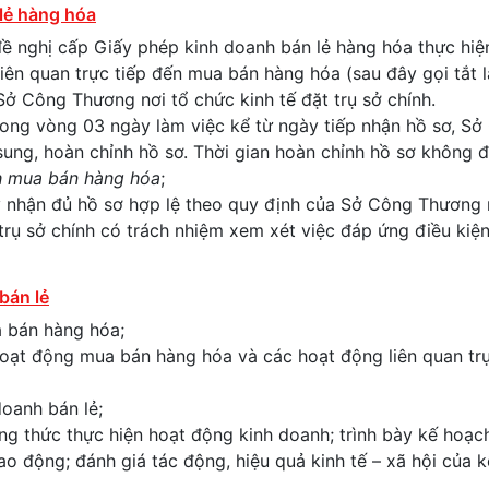
 lẻ hàng hóa
đề nghị cấp Giấy phép kinh doanh bán lẻ hàng hóa thực hiệ
ên quan trực tiếp đến mua bán hàng hóa (sau đây gọi tắt l
ở Công Thương nơi tổ chức kinh tế đặt trụ sở chính.
rong vòng 03 ngày làm việc kể từ ngày tiếp nhận hồ sơ, S
ung, hoàn chỉnh hồ sơ. Thời gian hoàn chỉnh hồ sơ không 
h mua bán hàng hóa
;
ày nhận đủ hồ sơ hợp lệ theo quy định của Sở Công Thương 
trụ sở chính có trách nhiệm xem xét việc đáp ứng điều kiệ
bán lẻ
 bán hàng hóa;
 hoạt động mua bán hàng hóa và các hoạt động liên quan trự
doanh bán lẻ;
g thức thực hiện hoạt động kinh doanh; trình bày kế hoạc
lao động; đánh giá tác động, hiệu quả kinh tế – xã hội của 