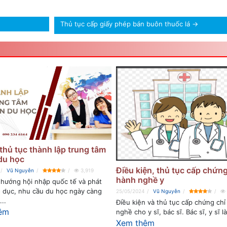
Thủ tục cấp giấy phép bán buôn thuốc lá
→
thủ tục thành lập trung tâm
du học
Điều kiện, thủ tục cấp chứng
Vũ Nguyễn
3,919
hành nghề y
 hướng hội nhập quốc tế và phát
o dục, nhu cầu du học ngày càng
25/05/2024
Vũ Nguyễn
...
Điều kiện và thủ tục cấp chứng chỉ
êm
nghề cho y sĩ, bác sĩ. Bác sĩ, y sĩ là 
Xem thêm