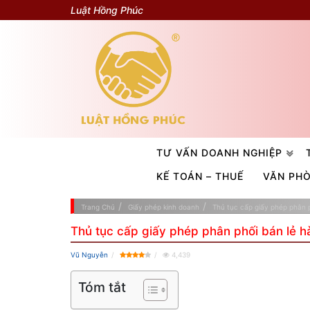
Luật Hồng Phúc
TƯ VẤN DOANH NGHIỆP
KẾ TOÁN – THUẾ
VĂN PH
Trang Chủ
Giấy phép kinh doanh
Thủ tục cấp giấy phép phân 
Thủ tục cấp giấy phép phân phối bán lẻ 
Vũ Nguyễn
4,439
Tóm tắt