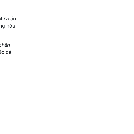
ật Quản
àng hóa
 phân
úc
để