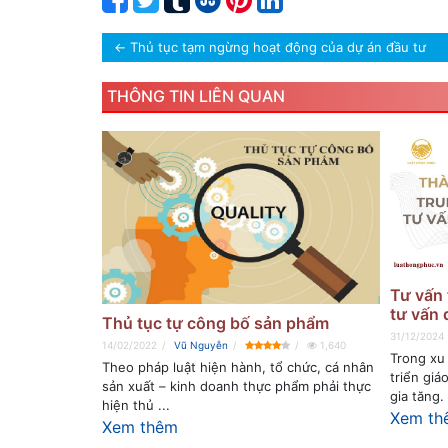
←
Thủ tục tạm ngừng hoạt động của dự án đầu tư
THÔNG TIN LIÊN QUAN
Tư vấn 
tư vấn 
Thủ tục tự công bố sản phẩm
31/12/2024
14/02/2022
Vũ Nguyễn
1,640
Trong xu
Theo pháp luật hiện hành, tổ chức, cá nhân
triển giá
sản xuất – kinh doanh thực phẩm phải thực
gia tăng. 
hiện thủ ...
Xem th
Xem thêm