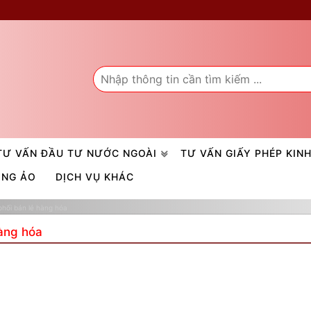
TƯ VẤN ĐẦU TƯ NƯỚC NGOÀI
TƯ VẤN GIẤY PHÉP KIN
ÒNG ẢO
DỊCH VỤ KHÁC
phối bán lẻ hàng hóa
hàng hóa