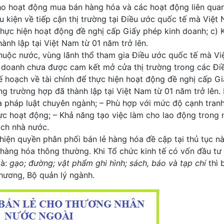
ho hoạt động mua bán hàng hóa và các hoạt động liên quan
 kiện về tiếp cận thị trường tại Điều ước quốc tế mà Việt 
 thực hiện hoạt động đề nghị cấp Giấy phép kinh doanh; c)
ành lập tại Việt Nam từ 01 năm trở lên.
huộc nước, vùng lãnh thổ tham gia Điều ước quốc tế mà V
nh doanh chưa được cam kết mở cửa thị trường trong các Đi
ế hoạch về tài chính để thực hiện hoạt động đề nghị cấp G
g trường hợp đã thành lập tại Việt Nam từ 01 năm trở lên.
ủa pháp luật chuyên ngành; – Phù hợp với mức độ cạnh tran
ực hoạt động; – Khả năng tạo việc làm cho lao động trong 
ch nhà nước.
hiện quyền phân phối bán lẻ hàng hóa đề cập tại thủ tục nà
i hàng hóa thông thường. Khi Tổ chức kinh tế có vốn đầu tư
là:
gạo; đường; vật phẩm ghi hình; sách, báo và tạp chí
thì 
Thương, Bộ quản lý ngành.