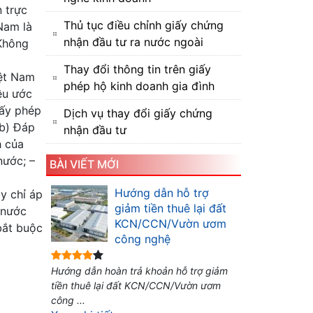
 trực
Thủ tục điều chỉnh giấy chứng
Nam là
nhận đầu tư ra nước ngoài
 Không
Thay đổi thông tin trên giấy
iệt Nam
phép hộ kinh doanh gia đình
ều ước
iấy phép
Dịch vụ thay đổi giấy chứng
 b) Đáp
nhận đầu tư
h của
nước; –
BÀI VIẾT MỚI
Hướng dẫn hỗ trợ
y chỉ áp
giảm tiền thuê lại đất
 nước
KCN/CCN/Vườn ươm
bắt buộc
công nghệ
Hướng dẫn hoàn trả khoản hỗ trợ giảm
tiền thuê lại đất KCN/CCN/Vườn ươm
công ...