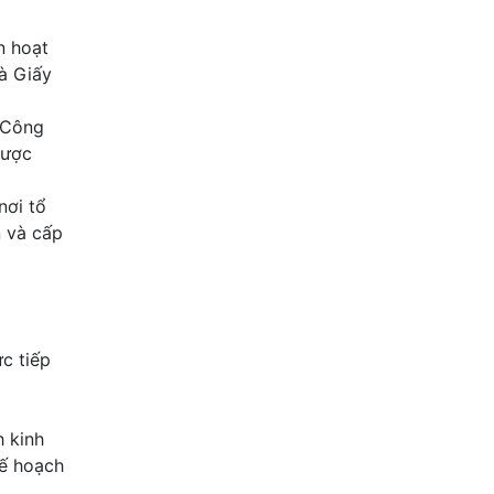
n hoạt
à Giấy
ở Công
được
nơi tổ
n và cấp
c tiếp
h kinh
kế hoạch