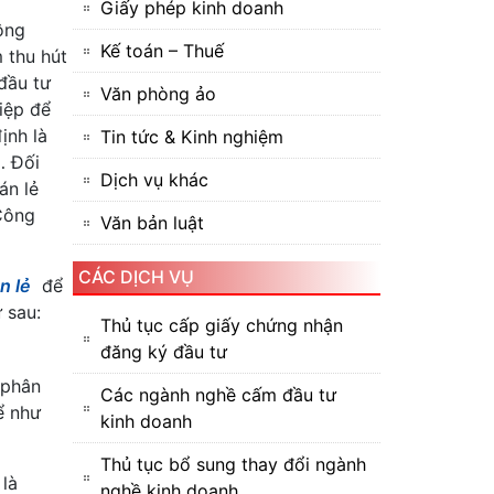
Giấy phép kinh doanh
ông
Kế toán – Thuế
 thu hút
đầu tư
Văn phòng ảo
iệp để
ịnh là
Tin tức & Kinh nghiệm
… Đối
Dịch vụ khác
án lẻ
Công
Văn bản luật
CÁC DỊCH VỤ
n lẻ
để
 sau:
Thủ tục cấp giấy chứng nhận
đăng ký đầu tư
 phân
Các ngành nghề cấm đầu tư
ể như
kinh doanh
Thủ tục bổ sung thay đổi ngành
là
nghề kinh doanh