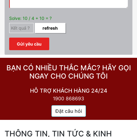
Solve: 10 / 4 + 10 = ?
refresh
BẠN CÓ NHIỀU THẮC MẮC? HÃY GỌI
NGAY CHO CHÚNG TÔI
HỖ TRỢ KHÁCH HÀNG 24/24
1900 868693
Đặt câu hỏi
THÔNG TIN, TIN TỨC & KINH