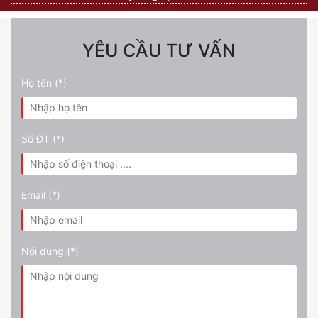
YÊU CẦU TƯ VẤN
Họ tên (*)
Số ĐT (*)
Email (*)
Nội dung (*)