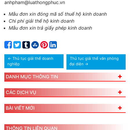
anhpham@luathongphuc.vn
Mẫu đơn xin đóng mã số thuế hộ kinh doanh
Chi phí giải thể hộ kinh doanh
Mẫu đơn xin trả giấy phép kinh doanh
←
Thủ tục giải thể doanh
Thủ tục giải thể văn phòng
nghiệp
đại diện
→
DANH MỤC THÔNG TIN
CÁC DỊCH VỤ
BÀI VIẾT MỚI
THÔNG TIN LIÊN QUAN