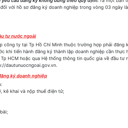
 yêu cầu đăng ký không đúng theo quy định:
ra một bản 
 đối với hồ sơ đăng ký doanh nghiệp trong vòng 03 ngày l
ầu tư nước ngoài
ập công ty tại Tp Hồ Chí Minh thuộc trường hợp phải đăng 
ước khi tiến hành đăng ký thành lập doanh nghiệp cần thực 
ư Tp HCM hoặc qua Hệ thống thông tin quốc gia về đầu tư 
tp://dautunuocngoai.gov.vn.
 đăng ký doanh nghiệp
:
, kê khai và nộp thuế điện tử;
bài;