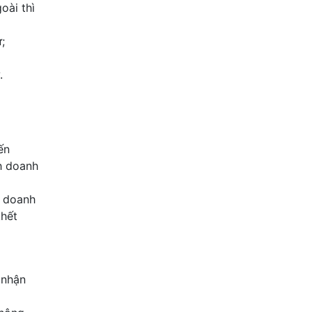
oài thì
;
.
ến
h doanh
h doanh
khết
 nhận