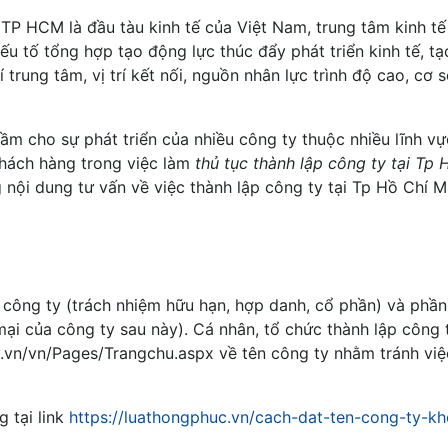
 TP HCM là đầu tàu kinh tế của Việt Nam, trung tâm kinh tế
u tố tổng hợp tạo động lực thúc đẩy phát triển kinh tế, tạ
rí trung tâm, vị trí kết nối, nguồn nhân lực trình độ cao, cơ 
mầm cho sự phát triển của nhiều công ty thuộc nhiều lĩnh v
khách hàng trong việc làm
thủ tục thành lập công ty tại Tp
nội dung tư vấn về việc thành lập công ty tại Tp Hồ Chí M
h công ty (trách nhiệm hữu hạn, hợp danh, cổ phần) và phần
mại của công ty sau này). Cá nhân, tổ chức thành lập công 
v.vn/vn/Pages/Trangchu.aspx về tên công ty nhằm tránh việ
 tại link
https://luathongphuc.vn/cach-dat-ten-cong-ty-kh