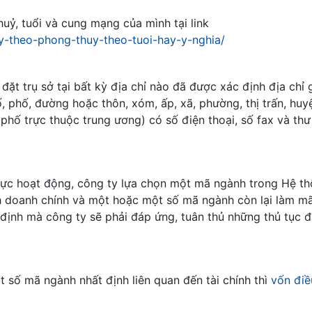
uỷ, tuổi và cung mạng của mình tại link
ty-theo-phong-thuy-theo-tuoi-hay-y-nghia/
ặt trụ sở tại bất kỳ địa chỉ nào đã được xác định địa chỉ g
 phố, đường hoặc thôn, xóm, ấp, xã, phường, thị trấn, huy
h phố trực thuộc trung ương) có số điện thoại, số fax và thư
 vực hoạt động, công ty lựa chọn một mã ngành trong Hệ t
nh doanh chính và một hoặc một số mã ngành còn lại làm m
định mà công ty sẽ phải đáp ứng, tuân thủ những thủ tục 
t số mã ngành nhất định liên quan đến tài chính thì
vốn điề