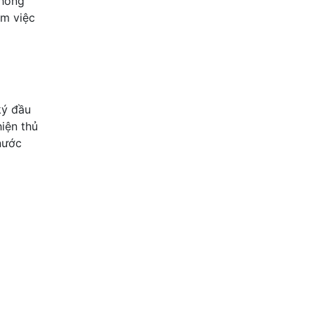
thông
àm việc
ký đầu
hiện thủ
nước