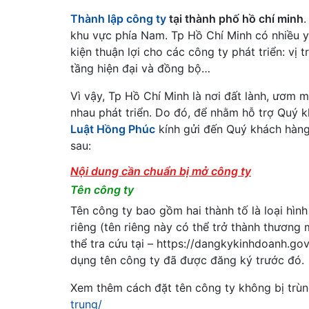
Thành lập công ty
tại thành phố hồ chí minh
.
khu vực phía Nam. Tp Hồ Chí Minh có nhiều yế
kiện thuận lợi cho các công ty phát triển: vị t
tầng hiện đại và đồng bộ…
Vì vậy, Tp Hồ Chí Minh là nơi đất lành, ươm 
nhau phát triển. Do đó, để nhằm hỗ trợ Quý 
Luật Hồng Phúc
kính gửi đến Quý khách hàng 
sau:
Nội dung cần chuẩn bị mở công ty
Tên công ty
Tên công ty bao gồm hai thành tố là loại hìn
riêng (tên riêng này có thể trở thành thương 
thể tra cứu tại – https://dangkykinhdoanh.go
dụng tên công ty đã được đăng ký trước đó.
Xem thêm cách đặt tên công ty không bị trùng
trung/