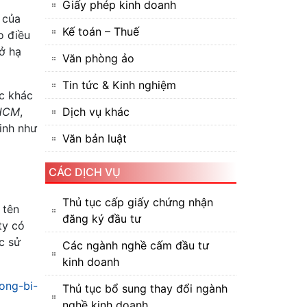
Giấy phép kinh doanh
 của
Kế toán – Thuế
o điều
sở hạ
Văn phòng ảo
Tin tức & Kinh nghiệm
ực khác
 HCM
,
Dịch vụ khác
inh như
Văn bản luật
CÁC DỊCH VỤ
Thủ tục cấp giấy chứng nhận
 tên
đăng ký đầu tư
ty có
c sử
Các ngành nghề cấm đầu tư
kinh doanh
ong-bi-
Thủ tục bổ sung thay đổi ngành
nghề kinh doanh