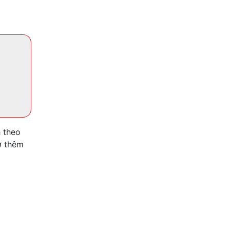
h theo
ợ thêm