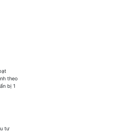
oạt
nh theo
ẩn bị 1
u tư