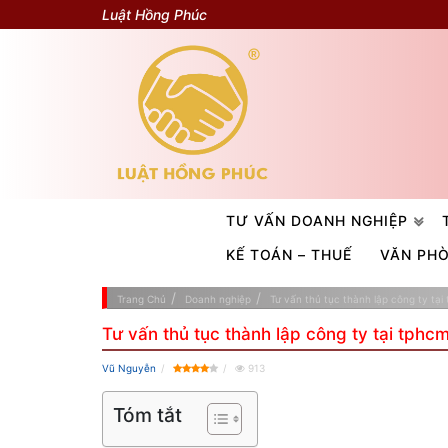
Luật Hồng Phúc
TƯ VẤN DOANH NGHIỆP
KẾ TOÁN – THUẾ
VĂN PH
Trang Chủ
Doanh nghiệp
Tư vấn thủ tục thành lập công ty tại
Tư vấn thủ tục thành lập công ty tại tphc
Vũ Nguyễn
913
Tóm tắt