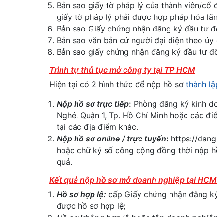
Bản sao giấy tờ pháp lý của thành viên/cổ 
giấy tờ pháp lý phải được hợp pháp hóa lãn
Bản sao Giấy chứng nhận đăng ký đầu tư đố
Bản sao văn bản cử người đại diện theo ủy 
Bản sao giấy chứng nhận đăng ký đầu tư đố
Trình tự thủ tục mở công ty tại TP HCM
Hiện tại có 2 hình thức để nộp hồ sơ
thành l
Nộp hồ sơ trực tiếp
:
Phòng đăng ký kinh do
Nghé, Quận 1, Tp. Hồ Chí Minh hoặc các đi
tại các địa điểm khác.
Nộp hồ sơ online / trực tuyến
:
https://dang
hoặc chữ ký số công cộng đồng thời nộp hồ
quả.
Kết quả nộp hồ sơ mở doanh nghiệp tại HCM
Hồ sơ hợp lệ:
cấp Giấy chứng nhận đăng ký 
được hồ sơ hợp lệ;