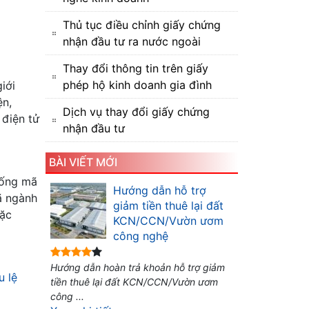
Thủ tục điều chỉnh giấy chứng
nhận đầu tư ra nước ngoài
Thay đổi thông tin trên giấy
phép hộ kinh doanh gia đình
iới
ện,
Dịch vụ thay đổi giấy chứng
 điện tử
nhận đầu tư
BÀI VIẾT MỚI
hống mã
Hướng dẫn hỗ trợ
ã ngành
giảm tiền thuê lại đất
đặc
KCN/CCN/Vườn ươm
công nghệ
Hướng dẫn hoàn trả khoản hỗ trợ giảm
u lệ
tiền thuê lại đất KCN/CCN/Vườn ươm
công ...