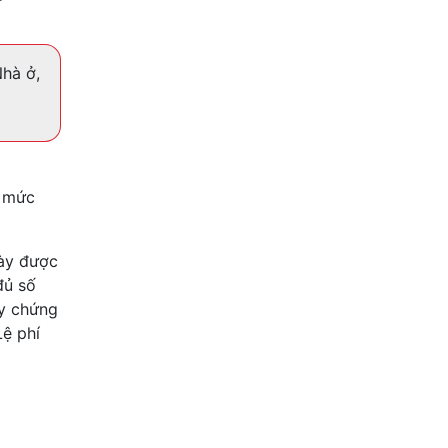
Nhà ở,
t mức
gày được
đủ số
ấy chứng
ệ phí