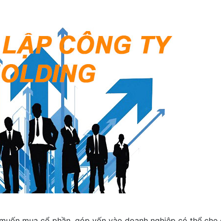
i muốn mua cổ phần, góp vốn vào doanh nghiệp có thể che