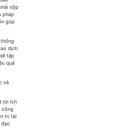
phải nộp
à pháp
vốn góp
 thống
iao dịch
 sẽ tập
iệu quả
c và
lợi ích
u công
 trị tài
h đạo