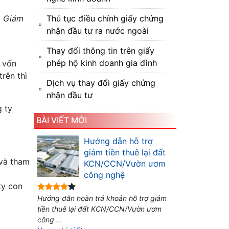
, Giám
Thủ tục điều chỉnh giấy chứng
nhận đầu tư ra nước ngoài
Thay đổi thông tin trên giấy
phép hộ kinh doanh gia đình
 vốn
rên thì
Dịch vụ thay đổi giấy chứng
nhận đầu tư
 ty
BÀI VIẾT MỚI
Hướng dẫn hỗ trợ
giảm tiền thuê lại đất
 và tham
KCN/CCN/Vườn ươm
công nghệ
ty con
Hướng dẫn hoàn trả khoản hỗ trợ giảm
tiền thuê lại đất KCN/CCN/Vườn ươm
công ...