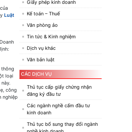
Giấy phép kinh doanh
 của
Kế toán – Thuế
ây
Luật
Văn phòng ảo
Tin tức & Kinh nghiệm
 Doanh
Dịch vụ khác
ịnh:
Văn bản luật
u thông
CÁC DỊCH VỤ
t loại
 này.
Thủ tục cấp giấy chứng nhận
mẹ, công
đăng ký đầu tư
h nghiệp
Các ngành nghề cấm đầu tư
kinh doanh
Thủ tục bổ sung thay đổi ngành
nghề kinh doanh