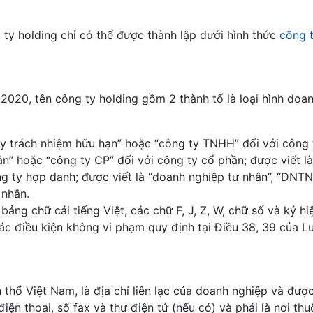
 ty holding chỉ có thể được thành lập dưới hình thức
công 
2020, tên công ty holding gồm 2 thành tố là loại hình doa
ty trách nhiệm hữu hạn” hoặc “công ty TNHH” đối với công 
n” hoặc “công ty CP” đối với công ty cổ phần; được viết là
ng ty hợp danh; được viết là “doanh nghiệp tư nhân”, “DNT
 nhân.
ảng chữ cái tiếng Việt, các chữ F, J, Z, W, chữ số và ký hi
ác điều kiện không vi phạm quy định tại Điều 38, 39 của L
 thổ Việt Nam, là địa chỉ liên lạc của doanh nghiệp và đượ
điện thoại, số fax và thư điện tử (nếu có) và phải là nơi th