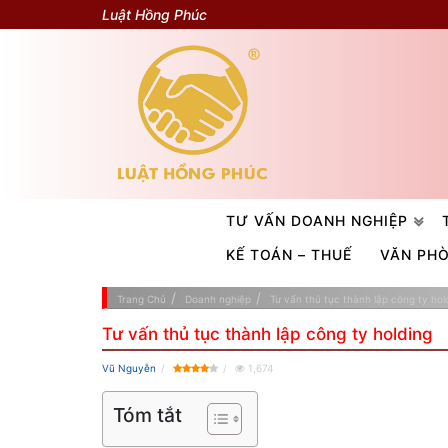
Luật Hồng Phúc
TƯ VẤN DOANH NGHIỆP
KẾ TOÁN – THUẾ
VĂN PH
Trang Chủ
Doanh nghiệp
Tư vấn thủ tục thành lập công ty hol
Tư vấn thủ tục thành lập công ty holding
Vũ Nguyễn
1,674
Tóm tắt