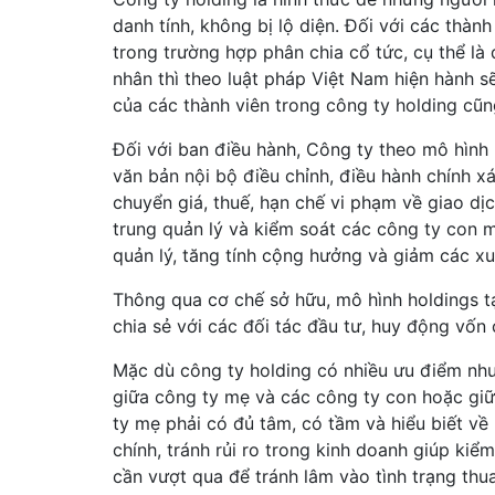
danh tính, không bị lộ diện. Đối với các thà
trong trường hợp phân chia cổ tức, cụ thể là
nhân thì theo luật pháp Việt Nam hiện hành 
của các thành viên trong công ty holding cũ
Đối với ban điều hành, Công ty theo mô hình 
văn bản nội bộ điều chỉnh, điều hành chính x
chuyển giá, thuế, hạn chế vi phạm về giao dị
trung quản lý và kiểm soát các công ty con 
quản lý, tăng tính cộng hưởng và giảm các xu
Thông qua cơ chế sở hữu, mô hình holdings tạ
chia sẻ với các đối tác đầu tư, huy động vốn
Mặc dù công ty holding có nhiều ưu điểm nh
giữa công ty mẹ và các công ty con hoặc gi
ty mẹ phải có đủ tâm, có tầm và hiểu biết về 
chính, tránh rủi ro trong kinh doanh giúp kiể
cần vượt qua để tránh lâm vào tình trạng thua