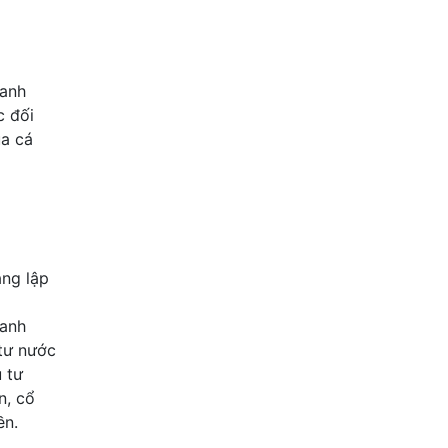
anh
c đối
ủa cá
áng lập
oanh
 tư nước
u tư
n, cổ
ền.