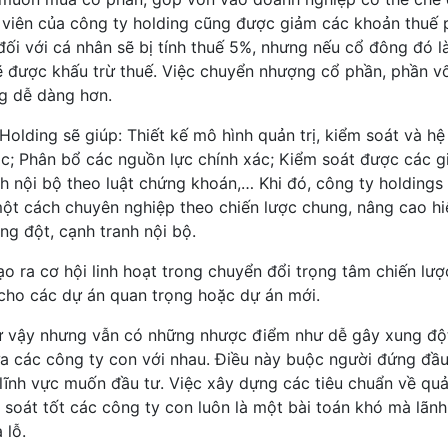
nh viên của công ty holding cũng được giảm các khoản thuế 
 đối với cá nhân sẽ bị tính thuế 5%, nhưng nếu cổ đông đó l
sẽ được khấu trừ thuế. Việc chuyển nhượng cổ phần, phần 
ng dễ dàng hơn.
Holding sẽ giúp: Thiết kế mô hình quản trị, kiểm soát và hệ
ác; Phân bổ các nguồn lực chính xác; Kiểm soát được các g
ch nội bộ theo luật chứng khoán,… Khi đó, công ty holdings
một cách chuyên nghiệp theo chiến lược chung, nâng cao h
ng đột, cạnh tranh nội bộ.
o ra cơ hội linh hoạt trong chuyển đổi trọng tâm chiến lượ
 cho các dự án quan trọng hoặc dự án mới.
ư vậy nhưng vẫn có những nhược điểm như dễ gây xung đột 
ữa các công ty con với nhau. Điều này buộc người đứng đầ
lĩnh vực muốn đầu tư. Việc xây dựng các tiêu chuẩn về quản
m soát tốt các công ty con luôn là một bài toán khó mà lãn
 lỗ.