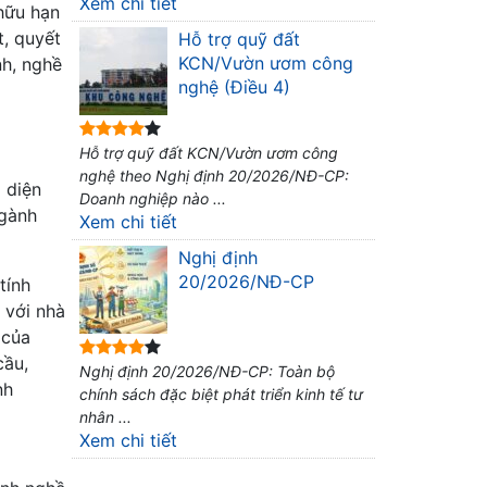
Xem chi tiết
hữu hạn
t, quyết
Hỗ trợ quỹ đất
KCN/Vườn ươm công
nh, nghề
nghệ (Điều 4)
Hỗ trợ quỹ đất KCN/Vườn ươm công
nghệ theo Nghị định 20/2026/NĐ-CP:
 diện
Doanh nghiệp nào ...
ngành
Xem chi tiết
Nghị định
20/2026/NĐ-CP
tính
 với nhà
 của
cầu,
Nghị định 20/2026/NĐ-CP: Toàn bộ
nh
chính sách đặc biệt phát triển kinh tế tư
nhân ...
Xem chi tiết