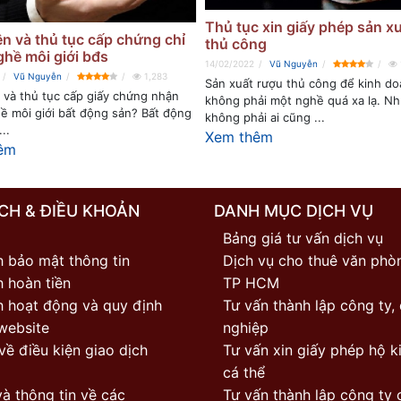
Thủ tục xin giấy phép sản x
ện và thủ tục cấp chứng chỉ
thủ công
hề môi giới bđs
14/02/2022
Vũ Nguyễn
Vũ Nguyễn
1,283
Sản xuất rượu thủ công để kinh d
 và thủ tục cấp giấy chứng nhận
không phải một nghề quá xa lạ. N
ề môi giới bất động sản? Bất động
không phải ai cũng ...
..
Xem thêm
êm
CH & ĐIỀU KHOẢN
DANH MỤC DỊCH VỤ
Bảng giá tư vấn dịch vụ
h bảo mật thông tin
Dịch vụ cho thuê văn phòn
 hoàn tiền
TP HCM
h hoạt động và quy định
Tư vấn thành lập công ty,
website
nghiệp
về điều kiện giao dịch
Tư vấn xin giấy phép hộ k
cá thể
à thông tin về các
Tư vấn thành lập công ty 