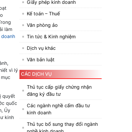
Giấy phép kinh doanh
oạt
Kế toán – Thuế
ào
Trong
Văn phòng ảo
ải làm
h doanh
Tin tức & Kinh nghiệm
Dịch vụ khác
Văn bản luật
ành,
ết vì lý
CÁC DỊCH VỤ
h mục
Thủ tục cấp giấy chứng nhận
đăng ký đầu tư
ị quyết
ước quốc
Các ngành nghề cấm đầu tư
n, Ủy
kinh doanh
ư kinh
Thủ tục bổ sung thay đổi ngành
nghề kinh doanh