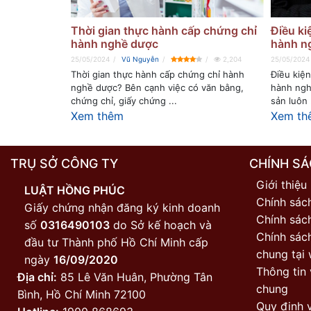
Thời gian thực hành cấp chứng chỉ
Điều ki
hành nghề dược
hành ng
25/05/2024
Vũ Nguyễn
2,204
25/05/2024
Thời gian thực hành cấp chứng chỉ hành
Điều kiện
nghề dược? Bên cạnh việc có văn bằng,
hành ngh
chứng chỉ, giấy chứng ...
sản luôn .
Xem thêm
Xem th
TRỤ SỞ CÔNG TY
CHÍNH SÁ
Giới thiệu
LUẬT HỒNG PHÚC
Chính sác
Giấy chứng nhận đăng ký kinh doanh
Chính sách
số
0316490103
do Sở kế hoạch và
Chính sác
đầu tư Thành phố Hồ Chí Minh cấp
chung tại 
ngày
16/09/2020
Thông tin 
Địa chỉ:
85 Lê Văn Huân, Phường Tân
chung
Bình, Hồ Chí Minh 72100
Quy định v