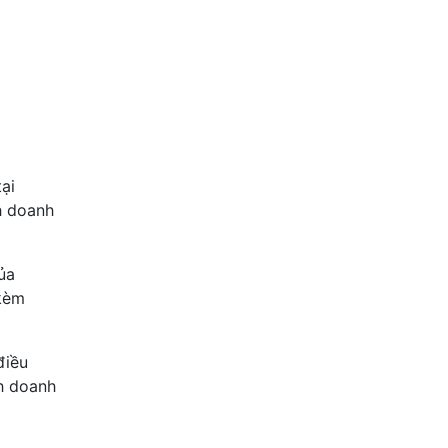
ại
h doanh
ủa
kèm
điều
nh doanh