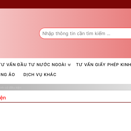
TƯ VẤN ĐẦU TƯ NƯỚC NGOÀI
TƯ VẤN GIẤY PHÉP KIN
ÒNG ẢO
DỊCH VỤ KHÁC
nh có điều kiện
iện