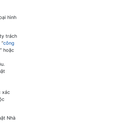
oại hình
ty trách
 “
công
N” hoặc
ệu.
uật
c xác
uộc
uật Nhà