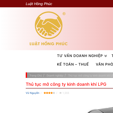
Luật Hồng Phúc
TƯ VẤN DOANH NGHIỆP
KẾ TOÁN – THUẾ
VĂN PH
Trang Chủ
Doanh nghiệp
Thủ tục mở công ty kinh doanh khí L
Thủ tục mở công ty kinh doanh khí LPG
Vũ Nguyễn
1,555