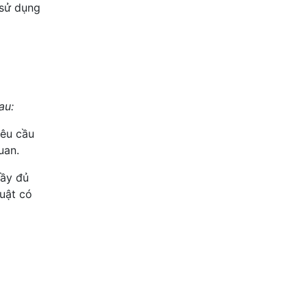
 sử dụng
au:
yêu cầu
uan.
đầy đủ
uật có