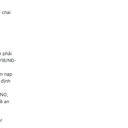
 chai
n phải
2018/NĐ-
ạm nạp
 định
CNG,
ề an
u: