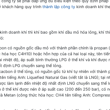
 công ty sẽ phải đáp ứng đủ điều kiện theo quy định pháp l
ý khách hàng quy trình
thành lập công ty
kinh doanh khí th
inh doanh khí thì khí bao gồm khí dầu mỏ hóa lỏng, khí th
đó:
bon có nguồn gốc dầu mỏ với thành phần chính là propan 
hóa học C4H10) hoặc hỗn hợp của cả hai loại này, tên tiế
tại nhiệt độ, áp suất bình thường LPG ở thể khí và khí được
ất định LPG chuyển sang thể lỏng.
cacbon ở thể lỏng, có nguồn gốc từ khí tự nhiên với thành 
n tiếng Anh: Liquefied Natural Gas (viết tắt là LNG); tại nh
ược làm lạnh đến nhiệt độ nhất định LNG chuyển sang thể l
n ở thể khí được nén ở áp suất cao (200 đến 250 bar), có 
u là Metan (công thức hóa học: CH4 tên tiếng Anh: Compres