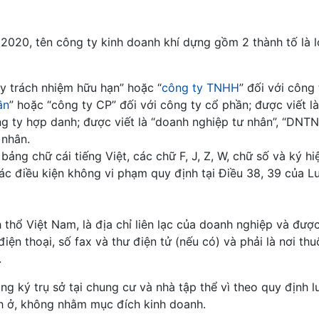
2020, tên công ty kinh doanh khí dựng gồm 2 thành tố là l
ty trách nhiệm hữu hạn” hoặc “
công ty TNHH
” đối với công 
ần
” hoặc “công ty CP” đối với công ty cổ phần; được viết là
ng ty hợp danh; được viết là “doanh nghiệp tư nhân”, “DNT
 nhân.
ảng chữ cái tiếng Việt, các chữ F, J, Z, W, chữ số và ký hi
ác điều kiện không vi phạm quy định tại Điều 38, 39 của L
 thổ Việt Nam, là địa chỉ liên lạc của doanh nghiệp và đượ
điện thoại, số fax và thư điện tử (nếu có) và phải là nơi th
.
g ký trụ sở tại chung cư và nhà tập thể vì theo quy định l
h ở, không nhằm mục đích kinh doanh.