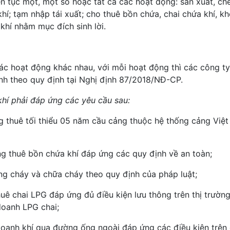
ên tục một, một số hoặc tất cả các hoạt động: sản xuất, chế
hí; tạm nhập tái xuất; cho thuê bồn chứa, chai chứa khí, k
khí nhằm mục đích sinh lời.
ác hoạt động khác nhau, với mỗi hoạt động thì các công ty
ịnh theo quy định tại Nghị định 87/2018/NĐ-CP.
khí phải đáp ứng các yêu cầu sau:
g thuê tối thiểu 05 năm cầu cảng thuộc hệ thống cảng Việ
g thuê bồn chứa khí đáp ứng các quy định về an toàn;
ng cháy và chữa cháy theo quy định của pháp luật;
ê chai LPG đáp ứng đủ điều kiện lưu thông trên thị trường
doanh LPG chai;
 doanh khí qua đường ống ngoài đáp ứng các điều kiện trên