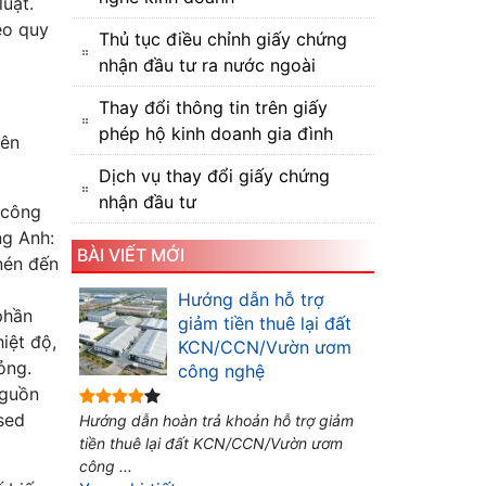
uật.
eo quy
Thủ tục điều chỉnh giấy chứng
nhận đầu tư ra nước ngoài
Thay đổi thông tin trên giấy
phép hộ kinh doanh gia đình
iên
Dịch vụ thay đổi giấy chứng
nhận đầu tư
(công
ng Anh:
BÀI VIẾT MỚI
 nén đến
Hướng dẫn hỗ trợ
phần
giảm tiền thuê lại đất
iệt độ,
KCN/CCN/Vườn ươm
ỏng.
công nghệ
nguồn
sed
Hướng dẫn hoàn trả khoản hỗ trợ giảm
tiền thuê lại đất KCN/CCN/Vườn ươm
công ...