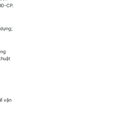
NĐ-CP.
 dựng;
ơng
thuật
để vận