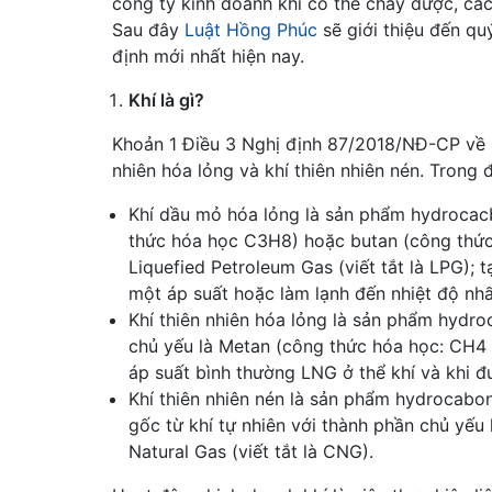
công ty kinh doanh khí có thể cháy được, các
Sau đây
Luật Hồng Phúc
sẽ giới thiệu đến qu
định mới nhất hiện nay.
Khí là gì?
Khoản 1 Điều 3 Nghị định 87/2018/NĐ-CP về k
nhiên hóa lỏng và khí thiên nhiên nén. Trong 
Khí dầu mỏ hóa lỏng là sản phẩm hydrocac
thức hóa học C3H8) hoặc butan (công thức 
Liquefied Petroleum Gas (viết tắt là LPG); 
một áp suất hoặc làm lạnh đến nhiệt độ nh
Khí thiên nhiên hóa lỏng là sản phẩm hydro
chủ yếu là Metan (công thức hóa học: CH4 tê
áp suất bình thường LNG ở thể khí và khi đ
Khí thiên nhiên nén là sản phẩm hydrocabo
gốc từ khí tự nhiên với thành phần chủ yế
Natural Gas (viết tắt là CNG).