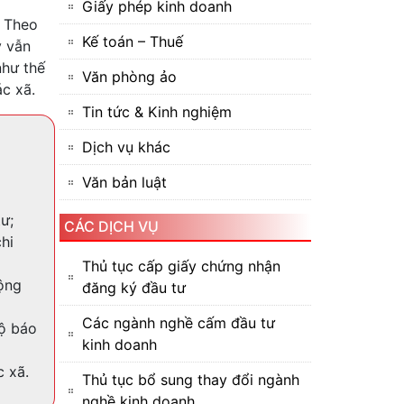
Giấy phép kinh doanh
. Theo
Kế toán – Thuế
y vẫn
hư thế
Văn phòng ảo
ác xã.
Tin tức & Kinh nghiệm
Dịch vụ khác
Văn bản luật
ư;
CÁC DỊCH VỤ
hi
Thủ tục cấp giấy chứng nhận
ộng
đăng ký đầu tư
Các ngành nghề cấm đầu tư
ộ báo
kinh doanh
c xã.
Thủ tục bổ sung thay đổi ngành
nghề kinh doanh