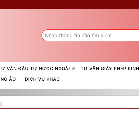
TƯ VẤN ĐẦU TƯ NƯỚC NGOÀI
TƯ VẤN GIẤY PHÉP KIN
ÒNG ẢO
DỊCH VỤ KHÁC
 hợp tác xã
ã