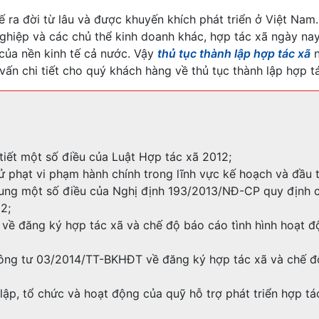
ế ra đời từ lâu và được khuyến khích phát triển ở Việt Nam
nghiệp và các chủ thể kinh doanh khác, hợp tác xã ngày na
 của nền kinh tế cả nước. Vậy
thủ tục thành lập hợp tác xã
n
vấn chi tiết cho quý khách hàng về thủ tục thành lập hợp t
iết một số điều của Luật Hợp tác xã 2012;
 phạt vi phạm hành chính trong lĩnh vực kế hoạch và đầu t
ung một số điều của Nghị định 193/2013/NĐ-CP quy định c
2;
ề đăng ký hợp tác xã và chế độ báo cáo tình hình hoạt đ
ông tư 03/2014/TT-BKHĐT về đăng ký hợp tác xã và chế đ
ập, tổ chức và hoạt động của quỹ hỗ trợ phát triển hợp tá