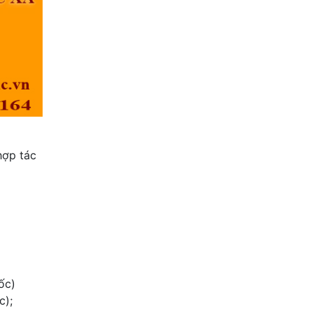
̣p tác
ốc)
c);