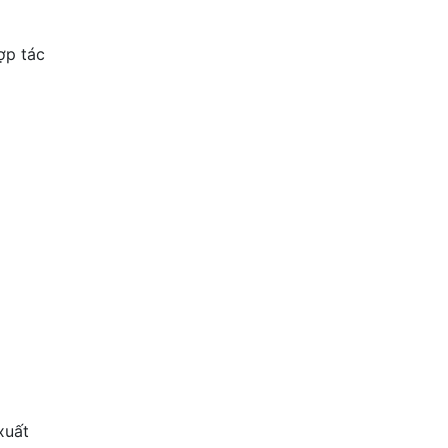
ợp tác
xuất