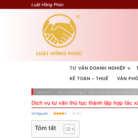
Luật Hồng Phúc
TƯ VẤN DOANH NGHIỆP
KẾ TOÁN – THUẾ
VĂN PH
Trang Chủ
Dịch vụ thành lập
Dịch vụ tư vấn thủ tục thành lập
Dịch vụ tư vấn thủ tục thành lập hợp tác x
Vũ Nguyễn
881
Tóm tắt