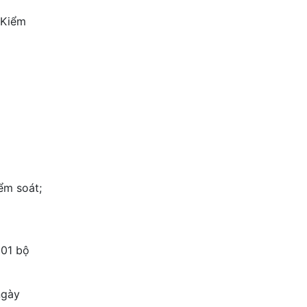
 Kiểm
ểm soát;
 01 bộ
ngày