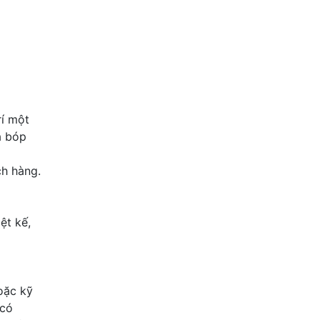
í một
a bóp
ch hàng.
ệt kế,
oặc kỹ
 có