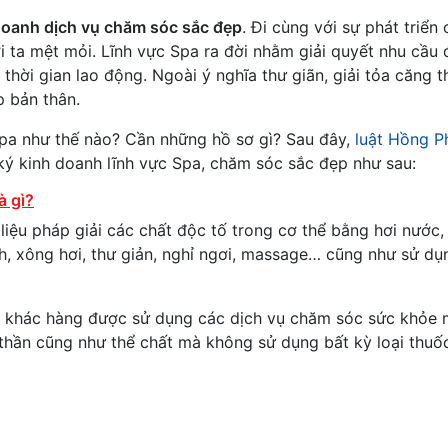
 doanh dịch vụ chăm sóc sắc đẹp
. Đi cùng với sự phát triển
i ta mệt mỏi. Lĩnh vực Spa ra đời nhằm giải quyết nhu cầu
thời gian lao động. Ngoài ý nghĩa thư giãn, giải tỏa căng t
 bản thân.
Spa như thế nào? Cần những hồ sơ gì? Sau đây,
luật Hồng P
 ký kinh doanh lĩnh vực Spa, chăm sóc sắc đẹp như sau:
à gì?
à liệu pháp giải các chất độc tố trong cơ thể bằng hơi nước,
h, xông hơi, thư giản, nghỉ ngơi, massage… cũng như sử dụ
ó, khác hàng được sử dụng các dịch vụ chăm sóc sức khỏe
nh thần cũng như thể chất mà không sử dụng bất kỳ loại thuố