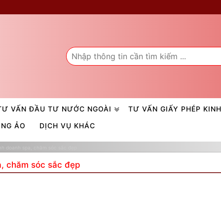
TƯ VẤN ĐẦU TƯ NƯỚC NGOÀI
TƯ VẤN GIẤY PHÉP KIN
ÒNG ẢO
DỊCH VỤ KHÁC
inh doanh spa, chăm sóc sắc đẹp
a, chăm sóc sắc đẹp