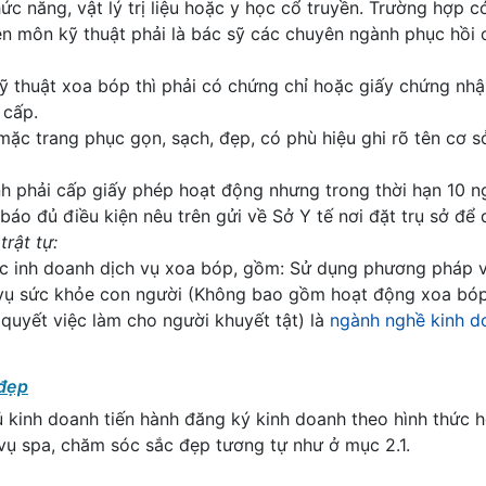
c năng, vật lý trị liệu hoặc y học cổ truyền. Trường hợp c
ên môn kỹ thuật phải là bác sỹ các chuyên ngành phục hồi
kỹ thuật xoa bóp thì phải có chứng chỉ hoặc giấy chứng nh
 cấp.
mặc trang phục gọn, sạch, đẹp, có phù hiệu ghi rõ tên cơ sở
nh phải cấp giấy phép hoạt động nhưng trong thời hạn 10 n
áo đủ điều kiện nêu trên gửi về Sở Y tế nơi đặt trụ sở để q
trật tự:
c inh doanh dịch vụ xoa bóp, gồm: Sử dụng phương pháp vậ
 vụ sức khỏe con người (Không bao gồm hoạt động xoa bó
 quyết việc làm cho người khuyết tật) là
ngành nghề kinh d
 đẹp
hủ kinh doanh tiến hành đăng ký kinh doanh theo hình thức h
 vụ spa, chăm sóc sắc đẹp tương tự như ở mục 2.1.