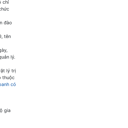
ó chỉ
 chức
ận đào
, tên
gày,
uản lý.
t lý trị
p thuộc
oanh có
ộ gia