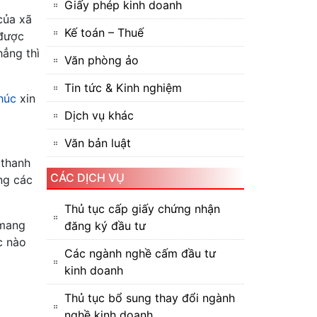
Giấy phép kinh doanh
 của xã
Kế toán – Thuế
 được
hẳng thì
Văn phòng ảo
Tin tức & Kinh nghiệm
húc
xin
Dịch vụ khác
Văn bản luật
 thanh
CÁC DỊCH VỤ
ng các
Thủ tục cấp giấy chứng nhận
 mang
đăng ký đầu tư
c nào
Các ngành nghề cấm đầu tư
kinh doanh
Thủ tục bổ sung thay đổi ngành
nghề kinh doanh