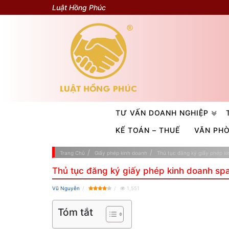
Luật Hồng Phúc
TƯ VẤN DOANH NGHIỆP
KẾ TOÁN – THUẾ
VĂN PH
Trang Chủ
Giấy phép kinh doanh
Thủ tục đăng ký giấy phép k
Thủ tục đăng ký giấy phép kinh doanh sp
Vũ Nguyễn
1,551
Tóm tắt