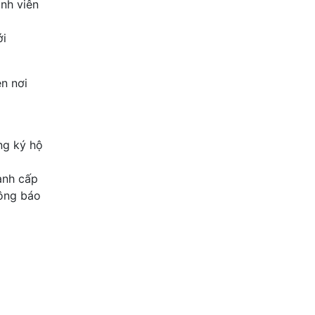
ành viên
ới
n nơi
ng ký hộ
anh cấp
hông báo