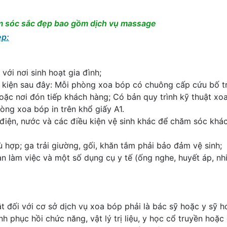
ăm sóc sắc đẹp bao gồm dịch vụ massage
ẹp:
với nơi sinh hoạt gia đình;
kiện sau đây: Mỗi phòng xoa bóp có chuông cấp cứu bố tr
oặc nơi đón tiếp khách hàng; Có bản quy trình kỹ thuật xo
òng xoa bóp in trên khổ giấy A1.
iện, nước và các điều kiện vệ sinh khác để chăm sóc khá
ợp; ga trải giường, gối, khăn tắm phải bảo đảm vệ sinh;
 làm việc và một số dụng cụ y tế (ống nghe, huyết áp, nhi
 đối với cơ sở dịch vụ xoa bóp phải là bác sỹ hoặc y sỹ h
 phục hồi chức năng, vật lý trị liệu, y học cổ truyền hoặc