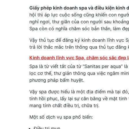
Giấy phép kinh doanh spa và điều kiện kinh
hội thì áp lực cuộc sống cũng khiến con ngườ
nghỉ ngơi, thư giãn của con người sau khoảng 
Spa còn có nghĩa chăm sóc bản thân, làm đẹp
Vậy thủ tục để đăng ký kinh doanh lĩnh vực 
trả lời thắc mắc trên thông qua thủ tục đăng
Kinh doanh lĩnh vực Spa, chăm sóc sắc đẹp l
Spa là từ viết tắt của từ “Sanitas per aqua” l
lọc cơ thể, thư giản thông qua việc ngâm mìn
phương pháp bấm huyệt.
Vậy spa được hiểu là một địa điểm mà tại đ
tính hồi phục, lấy lại sự cân bằng về mặt ti
mang tính chất điều trị, chữa trị.
Một số dịch vụ spa phổ biến:
Điều trị mụn