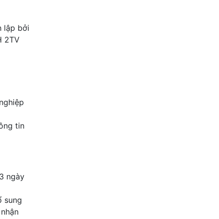
 lập bởi
H 2TV
 nghiệp
ông tin
03 ngày
ổ sung
 nhận