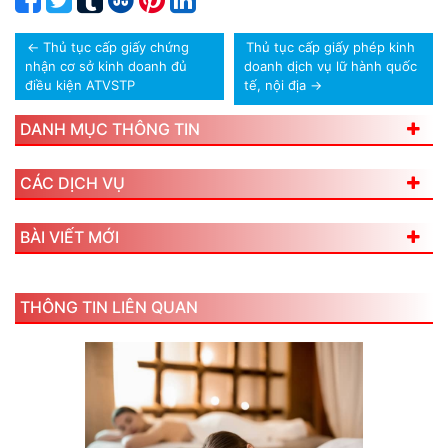
←
Thủ tục cấp giấy chứng
Thủ tục cấp giấy phép kinh
nhận cơ sở kinh doanh đủ
doanh dịch vụ lữ hành quốc
điều kiện ATVSTP
tế, nội địa
→
DANH MỤC THÔNG TIN
CÁC DỊCH VỤ
BÀI VIẾT MỚI
THÔNG TIN LIÊN QUAN