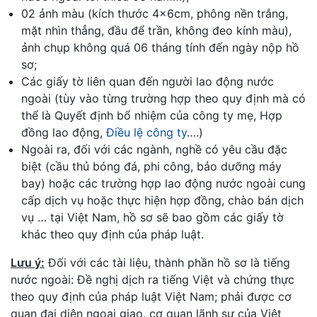
02 ảnh màu (kích thước 4x6cm, phông nền trắng,
mặt nhìn thẳng, đầu để trần, không đeo kính màu),
ảnh chụp không quá 06 tháng tính đến ngày nộp hồ
sơ;
Các giấy tờ liên quan đến người lao động nước
ngoài (tùy vào từng trường hợp theo quy định mà có
thể là Quyết định bổ nhiệm của công ty mẹ, Hợp
đồng lao động,
Điều lệ công ty
….)
Ngoài ra, đối với các ngành, nghề có yêu cầu đặc
biệt (cầu thủ bóng đá, phi công, bảo dưỡng máy
bay) hoặc các trường hợp lao động nước ngoài cung
cấp dịch vụ hoặc thực hiện hợp đồng, chào bán dịch
vụ … tại Việt Nam, hồ sơ sẽ bao gồm các giấy tờ
khác theo quy định của pháp luật.
Lưu ý:
Đối với các tài liệu, thành phần hồ sơ là tiếng
nước ngoài: Đề nghị dịch ra tiếng Việt và chứng thực
theo quy định của pháp luật Việt Nam; phải được cơ
quan đại diện ngoại giao, cơ quan lãnh sự của Việt