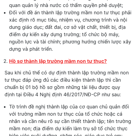
quan quản lý nhà nước có thẩm quyền phê duyệt;
Đối với đề án thành lập trường mầm non tư thục phải
xác định rõ mục tiêu, nhiệm vụ, chương trình và nội
dung giáo dục; đất đai, cơ sở vật chất, thiết bị, địa
điểm dự kiến xây dựng trường; tổ chức bộ máy,
nguồn lực và tài chính; phương hướng chiến lược xây
dựng và phát triển.
Hồ sơ thành lập trường mầm non tư thục?
Sau khi chủ thể có dự định thành lập trường mầm non
tư thục đáp ứng đủ các điều kiện thành lập thì cần
chuẩn bị 01 bộ hồ sơ gồm những tài liệu được quy
định tại Điều 4 Nghị định 46/2017/NĐ-CP như sau:
Tờ trình đề nghị thành lập của cơ quan chủ quản đối
với trường mầm non tư thục của tổ chức hoặc cá
nhân và cần nêu rõ sự cần thiết thành lập; tên trường
mầm non; địa điểm dự kiến làm trụ sở tổ chức thực
hiện việc nuôi dưỡng, chăm sóc, giáo dục trẻ em;