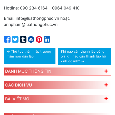
Hotline: 090 234 6164 – 0964 049 410
Emai: info@luathongphuc.vn hoặc
anhpham@luathongphuc.vn
←
Thủ tục thành lập trường
Khi nào cần thành lập công
mầm non dân lập
ty? Khi nào cần thành lập hộ
kinh doanh?
→
DANH MỤC THÔNG TIN
CÁC DỊCH VỤ
BÀI VIẾT MỚI