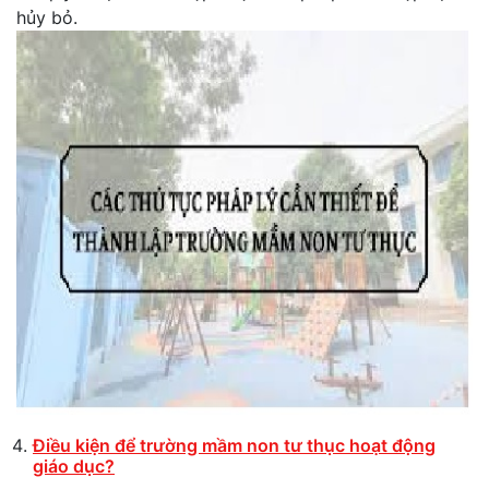
hủy bỏ.
Điều kiện để trường mầm non
tư thục
hoạt động
giáo dục
?