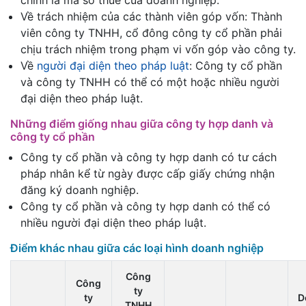
chính là mã số thuế của doanh nghiệp.
Về trách nhiệm của các thành viên góp vốn: Thành
viên công ty TNHH, cổ đông công ty cổ phần phải
chịu trách nhiệm trong phạm vi vốn góp vào công ty.
Về
người đại diện theo pháp luật
: Công ty cổ phần
và công ty TNHH có thể có một hoặc nhiều người
đại diện theo pháp luật.
Những điểm giống nhau giữa công ty hợp danh và
công ty cổ phần
Công ty cổ phần và công ty hợp danh có tư cách
pháp nhân kể từ ngày được cấp giấy chứng nhận
đăng ký doanh nghiệp.
Công ty cổ phần và công ty hợp danh có thể có
nhiều người đại diện theo pháp luật.
Điểm khác nhau giữa các loại hình doanh nghiệp
Công
Công
ty
ty
D
TNHH