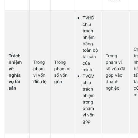
TVHD
chịu
trách
nhiệm
bằng
C
toàn bộ
Trách
Trong
tr
tài sản
nhiệm
Trong
Trong
phạm vi
n
của
về
phạm
phạm vi
số vốn đã
b
mình
nghĩa
vi vốn
số vốn
góp vào
tấ
TVGV
vụ tài
điều lệ
góp
doanh
tà
chịu
sản
nghiệp
c
trách
m
nhiệm
trong
phạm
vi vốn
góp