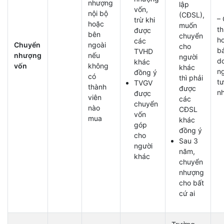
nhượng
lập
vốn,
nội bộ
(CĐSL),
–
trừ khi
hoặc
muốn
t
được
bên
chuyển
h
các
Chuyển
ngoài
cho
b
TVHD
nhượng
nếu
người
d
khác
vốn
không
khác
n
đồng ý
có
thì phải
tư
TVGV
thành
được
n
được
viên
các
chuyển
nào
CĐSL
vốn
mua
khác
góp
đồng ý
cho
Sau 3
người
năm,
khác
chuyển
nhượng
cho bất
cứ ai