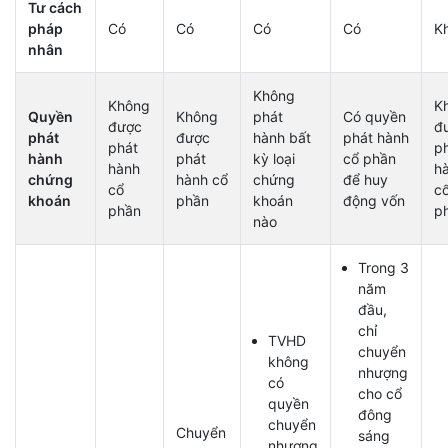
Tư cách
pháp
Có
Có
Có
Có
K
nhân
Không
Không
K
Quyền
Không
phát
Có quyền
được
đ
phát
được
hành bất
phát hành
phát
p
hành
phát
kỳ loại
cổ phần
hành
h
chứng
hành cổ
chứng
để huy
cổ
c
khoán
phần
khoán
động vốn
phần
p
nào
Trong 3
năm
đầu,
chỉ
TVHD
chuyển
không
nhượng
có
cho cổ
quyền
đông
chuyển
Chuyển
sáng
nhượng