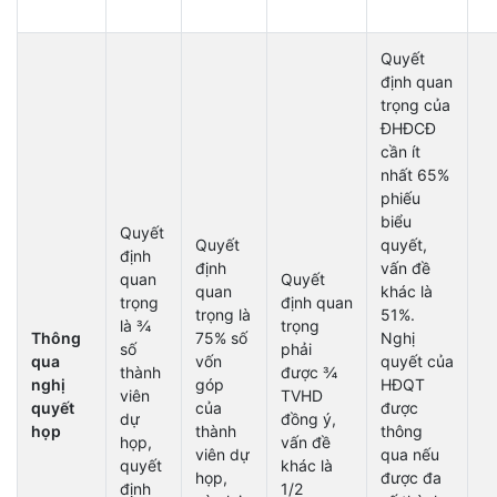
Quyết
định quan
trọng của
ĐHĐCĐ
cần ít
nhất 65%
phiếu
biểu
Quyết
Quyết
quyết,
định
định
vấn đề
quan
Quyết
quan
khác là
trọng
định quan
trọng là
51%.
là ¾
trọng
Thông
75% số
Nghị
số
phải
qua
vốn
quyết của
thành
được ¾
nghị
góp
HĐQT
viên
TVHD
quyết
của
được
dự
đồng ý,
họp
thành
thông
họp,
vấn đề
viên dự
qua nếu
quyết
khác là
họp,
được đa
định
1/2