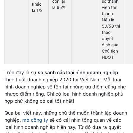
còn lại
số thành
khác
là 65%
viên tán
là 1/2
thành.
Nếu là
50/50 thì
theo
quyết
định của
Chủ tịch
HĐQT
Trên đây là sự
so sánh các loại hình doanh nghiệp
theo Luật doanh nghiệp 2020 tại Việt Nam. Mỗi loại
hình doanh nghiệp sẽ tồn tại những ưu điểm cũng như
nhược điểm riêng. Chỉ có loại hình doanh nghiệp phù
hợp chứ không có cái tốt nhất!
Qua bài viết này, những chủ thể muốn thành lập doanh
nghiệp,
mở công ty
sẽ có cái nhìn tổng quan về các
loại hình doanh nghiệp hiện nay. Từ đó đưa ra quyết