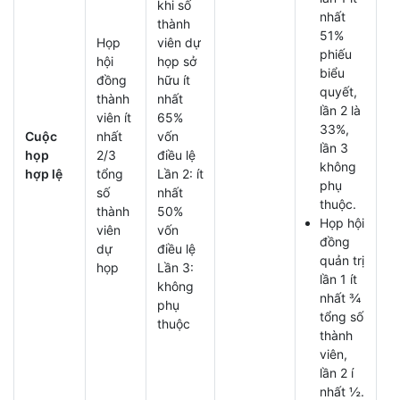
khi số
nhất
thành
51%
Họp
viên dự
phiếu
hội
họp sở
biểu
đồng
hữu ít
quyết,
thành
nhất
lần 2 là
viên ít
65%
33%,
Cuộc
nhất
vốn
lần 3
họp
2/3
điều lệ
không
hợp lệ
tổng
Lần 2: ít
phụ
số
nhất
thuộc.
thành
50%
Họp hội
viên
vốn
đồng
dự
điều lệ
quản trị
họp
Lần 3:
lần 1 ít
không
nhất ¾
phụ
tổng số
thuộc
thành
viên,
lần 2 í
nhất ½.