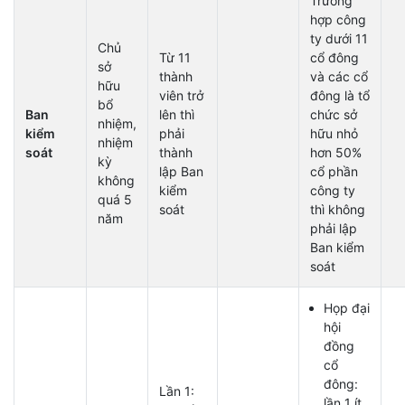
Trường
hợp công
ty dưới 11
Chủ
Từ 11
cổ đông
sở
thành
và các cổ
hữu
viên trở
đông là tổ
bổ
Ban
lên thì
chức sở
nhiệm,
kiểm
phải
hữu nhỏ
nhiệm
soát
thành
hơn 50%
kỳ
lập Ban
cổ phần
không
kiểm
công ty
quá 5
soát
thì không
năm
phải lập
Ban kiểm
soát
Họp đại
hội
đồng
cổ
đông:
Lần 1:
lần 1 ít