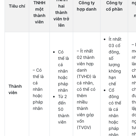
TNHH
Công ty
Công ty
n
Tiêu chí
hai
một
hợp danh
cổ phần
thành
thành
viên trở
viên
lên
Ít nhất
–
03 cổ
– Ít nhất
m
Có
đông,
02 thành
n
thể là
số
viên hợp
l
cá
lượng
– Có
danh
ch
nhân
không
thể là
(TVHD) là
M
hoặc
hạn
cá
cá nhân,
n
pháp
chế
Thành
nhân
có thể có
ch
nhân
Cổ
viên
hoặc
thêm
đ
Từ 2
đông
pháp
nhiều
t
đến
có thể
nhân
thành
lậ
50
là cá
viên góp
d
thành
nhân
vốn
n
viên
hoặc
(TVGV)
tư
pháp
n
nhân