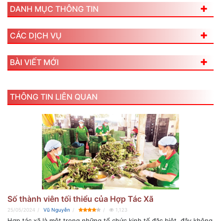
DANH MỤC THÔNG TIN
CÁC DỊCH VỤ
BÀI VIẾT MỚI
THÔNG TIN LIÊN QUAN
Số thành viên tối thiểu của Hợp Tác Xã
25/05/2024
Vũ Nguyễn
1,123
Hợp tác xã là một trong những tổ chức kinh tế đặc biệt, đây không