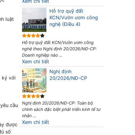
Xem chi tiết
Hỗ trợ quỹ đất
KCN/Vườn ươm công
h luật
nghệ (Điều 4)
Hỗ trợ quỹ đất KCN/Vườn ươm công
nghệ theo Nghị định 20/2026/NĐ-CP:
Doanh nghiệp nào ...
Xem chi tiết
Nghị định
 ký với
20/2026/NĐ-CP
Nghị định 20/2026/NĐ-CP: Toàn bộ
 yêu cầu
chính sách đặc biệt phát triển kinh tế tư
nhân ...
Xem chi tiết
gày được
đủ số