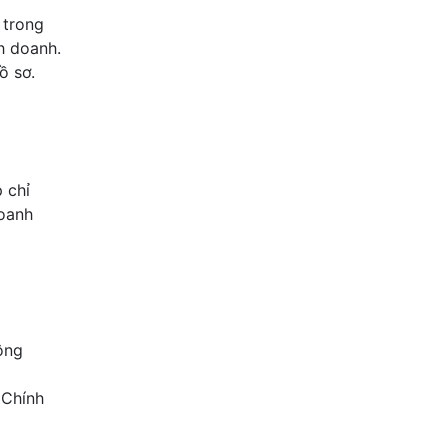
 trong
h doanh.
ồ sơ.
 chỉ
doanh
nông
 Chính