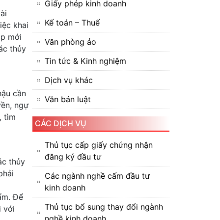
Giấy phép kinh doanh
ài
Kế toán – Thuế
iệc khai
ập mới
Văn phòng ảo
ác thủy
Tin tức & Kinh nghiệm
Dịch vụ khác
hậu cần
Văn bản luật
yền, ngự
, tìm
CÁC DỊCH VỤ
Thủ tục cấp giấy chứng nhận
đăng ký đầu tư
ác thủy
phải
Các ngành nghề cấm đầu tư
kinh doanh
ẩm. Để
Thủ tục bổ sung thay đổi ngành
 với
nghề kinh doanh