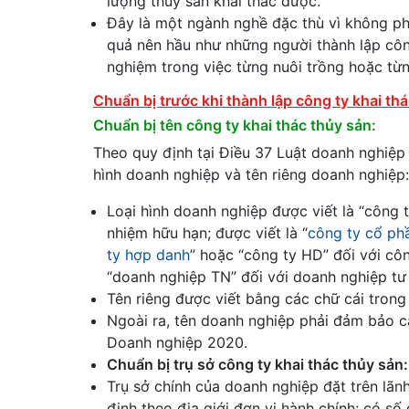
lượng thủy sản khai thác được.
Đây là một ngành nghề đặc thù vì không phả
quả nên hầu như những người thành lập côn
nghiệm trong việc từng nuôi trồng hoặc từn
Chuẩn bị trước khi thành lập công ty khai th
Chuẩn bị tên công ty khai thác thủy sản:
Theo quy định tại Điều 37 Luật doanh nghiệp 
hình doanh nghiệp và tên riêng doanh nghiệp:
Loại hình doanh nghiệp được viết là “công 
nhiệm hữu hạn; được viết là “
công ty cổ ph
ty hợp danh
” hoặc “công ty HD” đối với cô
“doanh nghiệp TN” đối với doanh nghiệp tư
Tên riêng được viết bằng các chữ cái trong b
Ngoài ra, tên doanh nghiệp phải đảm bảo c
Doanh nghiệp 2020.
Chuẩn bị trụ sở công ty khai thác thủy sản:
Trụ sở chính của doanh nghiệp đặt trên lãnh
định theo địa giới đơn vị hành chính; có số 