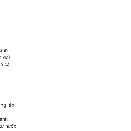
anh
c đối
ủa cá
áng lập
oanh
 tư nước