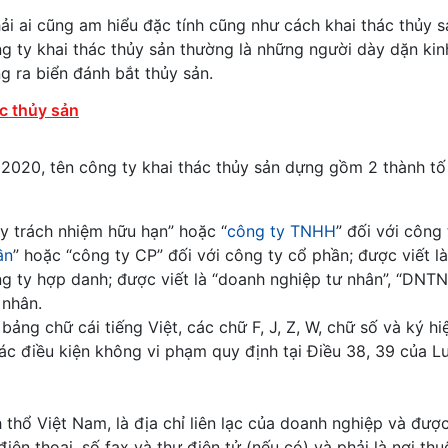
i ai cũng am hiểu đặc tính cũng như cách khai thác thủy s
g ty khai thác thủy sản thường là những người dày dặn kin
g ra biển đánh bắt thủy sản.
ác thủy sản
2020, tên công ty khai thác thủy sản dựng gồm 2 thành tố 
ty trách nhiệm hữu hạn” hoặc “
công ty TNHH
” đối với công 
ần
” hoặc “công ty CP” đối với công ty cổ phần; được viết là
ng ty hợp danh; được viết là “doanh nghiệp tư nhân”, “DNT
 nhân.
ảng chữ cái tiếng Việt, các chữ F, J, Z, W, chữ số và ký hi
ác điều kiện không vi phạm quy định tại Điều 38, 39 của L
 thổ Việt Nam, là địa chỉ liên lạc của doanh nghiệp và đượ
điện thoại, số fax và thư điện tử (nếu có) và phải là nơi th