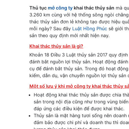
Thủ tục
mở công ty
khai thác thủy sản
mà quý
3.260 km cùng với hệ thống sông ngòi chằng ch
thác thủy sản đơn lẻ không tạo được hiệu qu
mỗi ngày? Sau đây
Luật Hồng Phúc
sẽ giới t
sản theo quy định mới nhất hiện nay.
Khai thác thủy sản là gì?
Khoản 18 Điều 3 Luật thủy sản 2017 quy định
đánh bắt nguồn lợi thủy sản. Hoạt động đánh
cụ để đánh bắt thủy sản. Trong đó hoạt động
kiếm, dẫn dụ, vận chuyển nguồn lợi thủy sản 
Một số lưu ý khi mở công ty khai thác thủy s
Hoạt động khai thác thủy sản được chia thà
sản trong nội địa cũng như trong vùng biể
đáp ứng các điều kiện để được khai thác.
Thủy sản là mặt hàng tươi sống nên doanh 
đảm bảo được chi phí và doanh thu thì doa