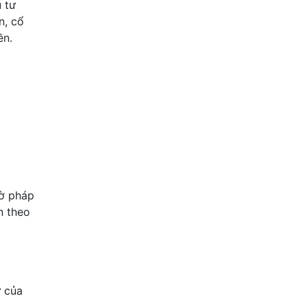
u tư
n, cổ
ền.
tờ pháp
n theo
ử của