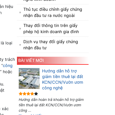
ản hiệu
Thủ tục điều chỉnh giấy chứng
h
nhận đầu tư ra nước ngoài
Thay đổi thông tin trên giấy
phép hộ kinh doanh gia đình
Dịch vụ thay đổi giấy chứng
là loại
nhận đầu tư
ty trách
BÀI VIẾT MỚI
 “
công
Hướng dẫn hỗ trợ
N” hoặc
giảm tiền thuê lại đất
KCN/CCN/Vườn ươm
ệu.
công nghệ
uật
Hướng dẫn hoàn trả khoản hỗ trợ giảm
tiền thuê lại đất KCN/CCN/Vườn ươm
c xác
công ...
uộc