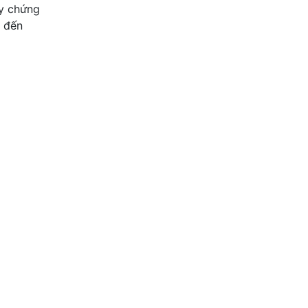
ấy chứng
g đến