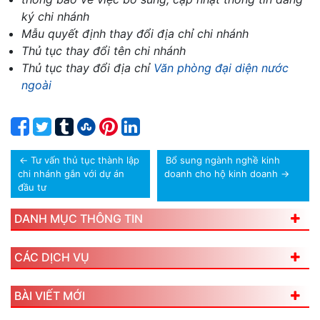
ký chi nhánh
Mẫu quyết định thay đổi địa chỉ chi nhánh
Thủ tục thay đổi tên chi nhánh
Thủ tục thay đổi địa chỉ
Văn phòng đại diện nước
ngoài
←
Tư vấn thủ tục thành lập
Bổ sung ngành nghề kinh
chi nhánh gắn với dự án
doanh cho hộ kinh doanh
→
đầu tư
DANH MỤC THÔNG TIN
CÁC DỊCH VỤ
BÀI VIẾT MỚI