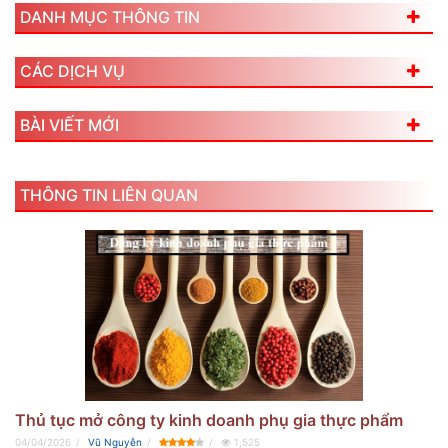
DANH MỤC THÔNG TIN
CÁC DỊCH VỤ
BÀI VIẾT MỚI
THÔNG TIN LIÊN QUAN
Thủ tục mở công ty kinh doanh phụ gia thực phẩm
04/04/2026
Vũ Nguyễn
1,525