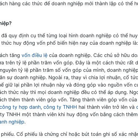
ách hàng các thức để doanh nghiệp mới thành lập có thể 
hiệp?
đã quy định cụ thể từng loại hình doanh nghiệp có thể hu
 thức huy động vốn phổ biến hiện nay của doanh nghiệp là:
cách tăng
vốn điều lệ
của doanh nghiệp. Các chủ sở hữu do
 trên tỷ lệ phần trăm vốn góp. Đây là một cách thức rất 
ữ nguyên tỷ lệ phần trăm số vốn góp của mình, doanh nghiệ
 sự doanh nghiệp. Ngoài ra, thay vì chia lợi nhuận, cổ tức
ể giữ lại phần lợi nhuận này và đóng góp vào nguồn vốn c
ách thức này thì mọi doanh nghiệp đều có thể áp dụng. Ngo
ách thêm thành viên góp vốn. Tăng thành viên góp vốn củ
công ty hợp danh
,
công ty TNHH
hai thành viên trở lên và
g ty TNHH một thành viên khi huy động vốn bằng cách thêm
oanh nghiệp
.
 phiếu. Cổ phiếu là chứng chỉ hoặc bút toán ghi sổ xác nh