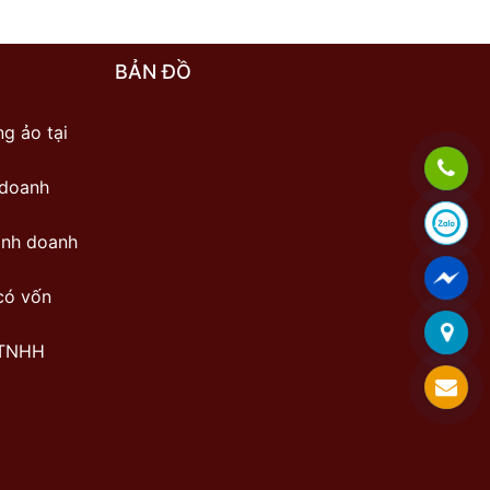
BẢN ĐỒ
g ảo tại
 doanh
inh doanh
có vốn
 TNHH