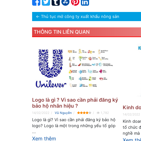
←
Thủ tục mở công ty xuất khẩu nông sản
THÔNG TIN LIÊN QUAN
Logo là gì ? Vì sao cần phải đăng ký
bảo hộ nhãn hiệu ?
Kinh do
14/02/2022
Vũ Nguyễn
1,782
14/02/2022
Logo là gì? Vì sao cần phải đăng ký bảo hộ
Kinh doan
logo? Logo là một trong những yếu tố góp
tổ chức 
...
nghề mà 
Xem thêm
Xem th