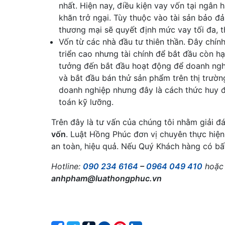
nhất. Hiện nay, điều kiện vay vốn tại ngâ
khăn trở ngại. Tùy thuộc vào tài sản bảo 
thương mại sẽ quyết định mức vay tối đa, t
Vốn từ các nhà đầu tư thiên thần. Đây chí
triển cao nhưng tài chính để bắt đầu còn hạn c
tưởng đến bắt đầu hoạt động để doanh ngh
và bắt đầu bán thử sản phẩm trên thị 
doanh nghiệp nhưng đây là cách thức huy đ
toán kỹ lưỡng.
Trên đây là tư vấn của chúng tôi nhằm giải 
vốn
. Luật Hồng Phúc đơn vị chuyên thực hiện
an toàn, hiệu quả. Nếu Quý Khách hàng có bất
Hotline:
090 234 6164
–
0964 049 410
hoặc 
anhpham@luathongphuc.vn