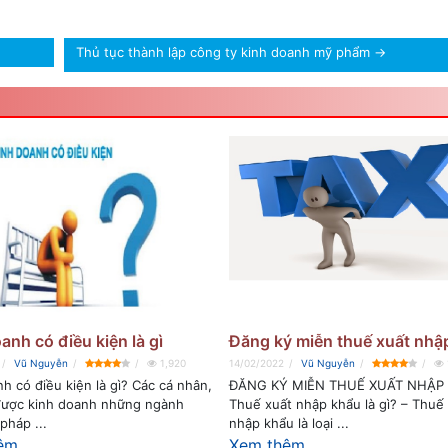
Thủ tục thành lập công ty kinh doanh mỹ phẩm
→
anh có điều kiện là gì
Đăng ký miễn thuế xuất nhậ
Vũ Nguyễn
1,920
14/02/2022
Vũ Nguyễn
h có điều kiện là gì? Các cá nhân,
ĐĂNG KÝ MIỄN THUẾ XUẤT NHẬP
được kinh doanh những ngành
Thuế xuất nhập khẩu là gì? – Thuế
pháp ...
nhập khẩu là loại ...
êm
Xem thêm