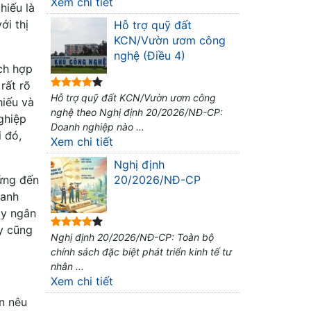
Xem chi tiết
hiếu là
ới thị
Hỗ trợ quỹ đất
KCN/Vườn ươm công
nghệ (Điều 4)
ích hợp
rất rõ
Hỗ trợ quỹ đất KCN/Vườn ươm công
hiếu và
nghệ theo Nghị định 20/2026/NĐ-CP:
ghiệp
Doanh nghiệp nào ...
i đó,
Xem chi tiết
Nghị định
 ứng đến
20/2026/NĐ-CP
oanh
ay ngân
y cũng
Nghị định 20/2026/NĐ-CP: Toàn bộ
chính sách đặc biệt phát triển kinh tế tư
nhân ...
Xem chi tiết
n nêu