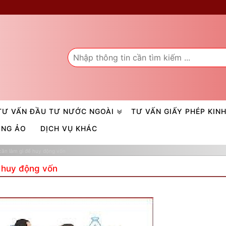
TƯ VẤN ĐẦU TƯ NƯỚC NGOÀI
TƯ VẤN GIẤY PHÉP KIN
ÒNG ẢO
DỊCH VỤ KHÁC
cần làm gì để huy động vốn
ể huy động vốn