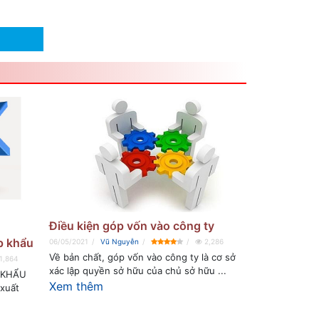
Điều kiện góp vốn vào công ty
p khẩu
06/05/2021
Vũ Nguyễn
2,286
Về bản chất, góp vốn vào công ty là cơ sở
1,864
xác lập quyền sở hữu của chủ sở hữu ...
 KHẨU
Xem thêm
 xuất