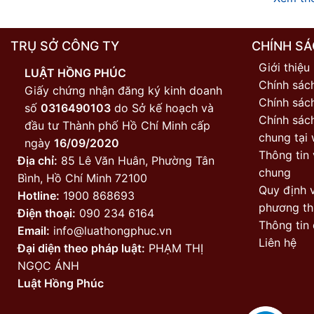
TRỤ SỞ CÔNG TY
CHÍNH SÁ
Giới thiệu
LUẬT HỒNG PHÚC
Chính sác
Giấy chứng nhận đăng ký kinh doanh
Chính sách
số
0316490103
do Sở kế hoạch và
Chính sác
đầu tư Thành phố Hồ Chí Minh cấp
chung tại 
ngày
16/09/2020
Thông tin 
Địa chỉ:
85 Lê Văn Huân, Phường Tân
chung
Bình, Hồ Chí Minh 72100
Quy định v
Hotline:
1900 868693
phương th
Điện thoại:
090 234 6164
Thông tin 
Email:
info@luathongphuc.vn
Liên hệ
Đại diện theo pháp luật:
PHẠM THỊ
NGỌC ÁNH
Luật Hồng Phúc