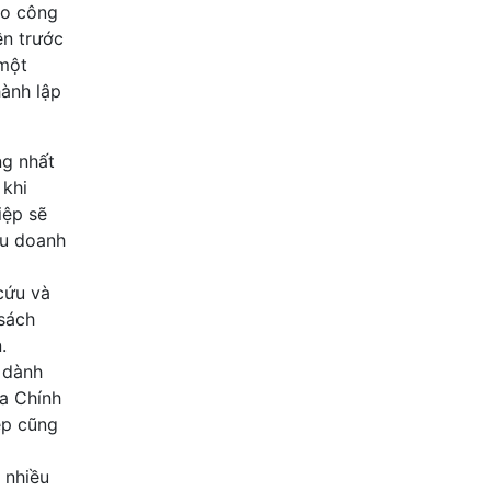
ho công
ền trước
 một
ành lập
ng nhất
 khi
iệp sẽ
ữu doanh
cứu và
 sách
.
 dành
ủa Chính
ệp cũng
 nhiều