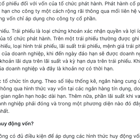
cổ phiếu đối với vốn của tổ chức phát hành. Phát hành cổ p
hạn cho công ty một cách rộng rãi thông qua mối liên hệ v
ng vốn chỉ áp dụng cho công ty cổ phần.
iếu. Trái phiếu là loại chứng khoán xác nhận quyền và lợi 
a tổ chức phát hành. Trên một trái phiếu thường được ghi 
ếu, loại hình trái phiếu, lãi suất trái phiếu, mệnh giá trái p
ếu của doanh nghiệp, khi đến ngày đáo hạn sẽ được doanh n
 khoản lãi dựa trên lãi suất và kỳ hạn dựa trên trái phiếu. Kh
ủa doanh nghiệp và đây là khoản nợ có thời hạn.
c tổ chức tín dụng. Theo số liệu thống kê, ngân hàng cung
hông qua hình thức vay vốn tại các ngân hàng tín dụng, d
gian ngắn hạn hoặc dài hạn. Thêm nữa, phần lãi suất khi v
anh nghiệp phải đóng và trong một phương diện nào đó đâ
hất.
 huy động vốn?
ông có đủ điều kiện để áp dụng các hình thức huy động vố