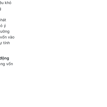
iều khó
g
phát
ó ý
rường
p vốn vào
ự tính
 động
ộng vốn