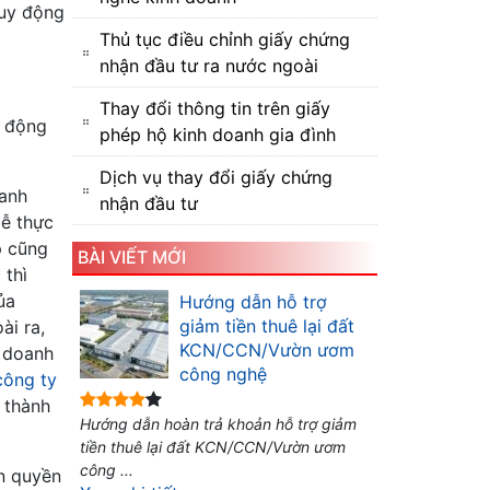
huy động
Thủ tục điều chỉnh giấy chứng
nhận đầu tư ra nước ngoài
Thay đổi thông tin trên giấy
y động
phép hộ kinh doanh gia đình
Dịch vụ thay đổi giấy chứng
anh
nhận đầu tư
dễ thực
p cũng
BÀI VIẾT MỚI
 thì
ủa
Hướng dẫn hỗ trợ
giảm tiền thuê lại đất
ài ra,
KCN/CCN/Vườn ươm
a doanh
công nghệ
công ty
 thành
Hướng dẫn hoàn trả khoản hỗ trợ giảm
tiền thuê lại đất KCN/CCN/Vườn ươm
công ...
ận quyền