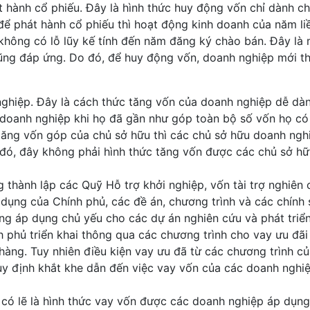
t hành cổ phiếu. Đây là hình thức huy động vốn chỉ dành c
để phát hành cổ phiếu thì hoạt động kinh doanh của năm li
 không có lỗ lũy kế tính đến năm đăng ký chào bán. Đây là
ũng đáp ứng. Do đó, để huy động vốn, doanh nghiệp mới th
ghiệp. Đây là cách thức tăng vốn của doanh nghiệp dễ dà
 doanh nghiệp khi họ đã gần như góp toàn bộ số vốn họ có
tăng vốn góp của chủ sở hữu thì các chủ sở hữu doanh ngh
o đó, đây không phải hình thức tăng vốn được các chủ sở h
 thành lập các Quỹ Hỗ trợ khởi nghiệp, vốn tài trợ nghiên 
n dụng của Chính phủ, các đề án, chương trình và các chính
ng áp dụng chủ yếu cho các dự án nghiên cứu và phát triển
 phủ triển khai thông qua các chương trình cho vay ưu đãi
àng. Tuy nhiên điều kiện vay ưu đã từ các chương trình c
quy định khắt khe dẫn đến việc vay vốn của các doanh nghi
có lẽ là hình thức vay vốn được các doanh nghiệp áp dụng