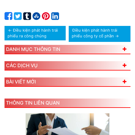
←
Điều kiện phát hành trái
Điều kiện phát hành trái
phiếu ra công chúng
phiếu công ty cổ phần
→
DANH MỤC THÔNG TIN
CÁC DỊCH VỤ
BÀI VIẾT MỚI
THÔNG TIN LIÊN QUAN