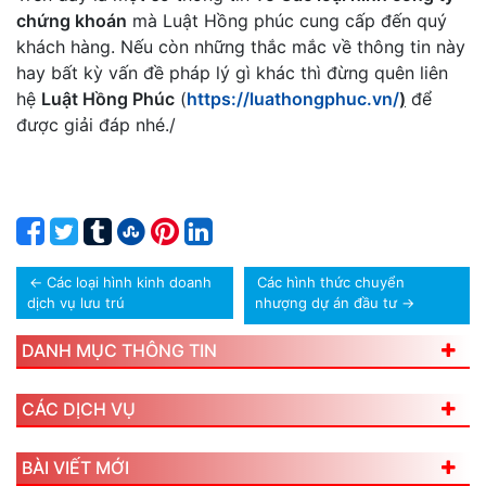
chứng khoán
mà Luật Hồng phúc cung cấp đến quý
khách hàng. Nếu còn những thắc mắc về thông tin này
hay bất kỳ vấn đề pháp lý gì khác thì đừng quên liên
hệ
Luật Hồng Phúc
(
https://luathongphuc.vn/
)
để
được giải đáp nhé./
←
Các loại hình kinh doanh
Các hình thức chuyển
dịch vụ lưu trú
nhượng dự án đầu tư
→
DANH MỤC THÔNG TIN
CÁC DỊCH VỤ
BÀI VIẾT MỚI