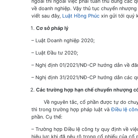
ngoài thì ngoài việc phải tuân thủ đúng các 
về doanh nghiệp. Vậy thủ tục chuyển nhượng 
viết sau đây,
Luật Hồng Phúc
xin gửi tới quý 
Cơ sở pháp lý
– Luật Doanh nghiệp 2020;
– Luật Đầu tư 2020;
– Nghị định 01/2021/NĐ-CP hướng dẫn về đă
– Nghị định 31/2021/NĐ-CP hướng dẫn các qu
Các trường hợp hạn chế chuyển nhượng c
Về nguyên tắc, cổ phần được tự do chu
thì trong trường hợp pháp luật và
Điều lệ côn
phần. Cụ thể:
– Trường hợp Điều lệ công ty quy định về vi
hiệu lực khi đã nêu rõ trong cổ phiếu của cổ