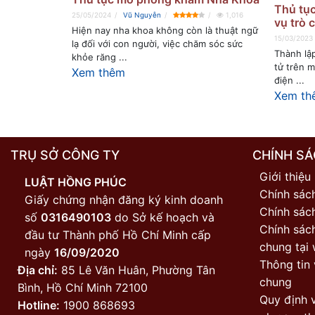
Thủ tục
25/05/2024
Vũ Nguyễn
1,016
vụ trò 
Hiện nay nha khoa không còn là thuật ngữ
15/03/2023
lạ đối với con người, việc chăm sóc sức
Thành lập
khỏe răng ...
tử trên m
Xem thêm
điện ...
Xem th
TRỤ SỞ CÔNG TY
CHÍNH SÁ
Giới thiệu
LUẬT HỒNG PHÚC
Chính sác
Giấy chứng nhận đăng ký kinh doanh
Chính sách
số
0316490103
do Sở kế hoạch và
Chính sác
đầu tư Thành phố Hồ Chí Minh cấp
chung tại 
ngày
16/09/2020
Thông tin 
Địa chỉ:
85 Lê Văn Huân, Phường Tân
chung
Bình, Hồ Chí Minh 72100
Quy định v
Hotline:
1900 868693