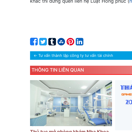
khác thì đừng quên liên hệ Luật Hồng phúc (
h
←
Tư vấn thành lập công ty tư vấn tài chính
THÔNG TIN LIÊN QUAN
Thủ tục mở phòng khám Nha Khoa