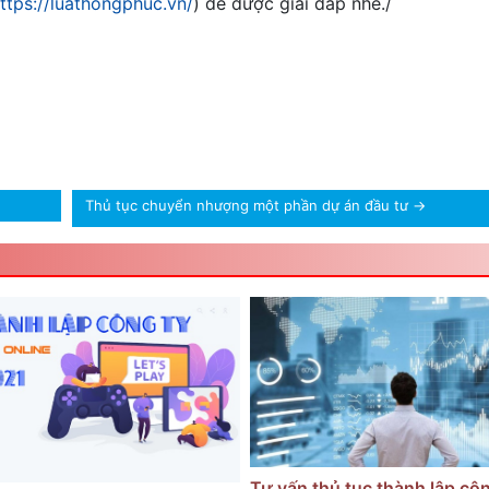
ttps://luathongphuc.vn/
) để được giải đáp nhé./
Thủ tục chuyển nhượng một phần dự án đầu tư
→
Tư vấn thủ tục thành lập côn