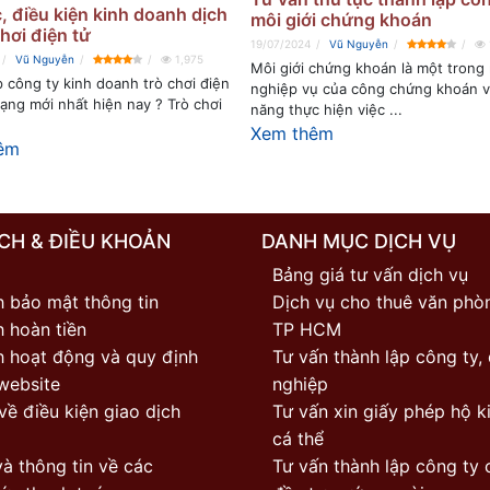
, điều kiện kinh doanh dịch
môi giới chứng khoán
chơi điện tử
19/07/2024
Vũ Nguyễn
Vũ Nguyễn
1,975
Môi giới chứng khoán là một trong
 công ty kinh doanh trò chơi điện
nghiệp vụ của công chứng khoán v
ạng mới nhất hiện nay ? Trò chơi
năng thực hiện việc ...
Xem thêm
êm
CH & ĐIỀU KHOẢN
DANH MỤC DỊCH VỤ
Bảng giá tư vấn dịch vụ
h bảo mật thông tin
Dịch vụ cho thuê văn phòn
 hoàn tiền
TP HCM
h hoạt động và quy định
Tư vấn thành lập công ty,
website
nghiệp
về điều kiện giao dịch
Tư vấn xin giấy phép hộ k
cá thể
à thông tin về các
Tư vấn thành lập công ty 