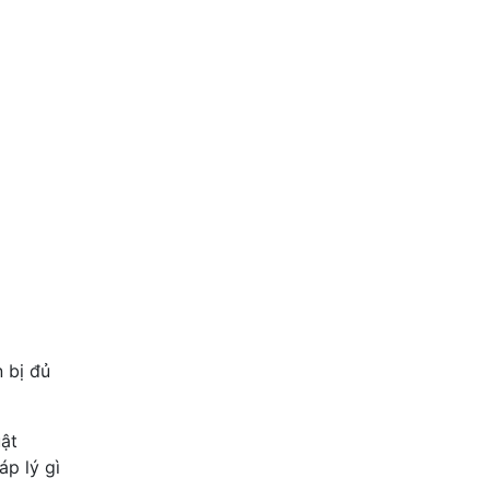
 bị đủ
ật
p lý gì