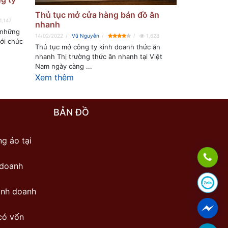
Thủ tục mở cửa hàng bán đồ ăn
1,147
nhanh
 những
14/02/2022
Vũ Nguyễn
1,628
ới chức
Thủ tục mở công ty kinh doanh thức ăn
nhanh Thị trường thức ăn nhanh tại Việt
Nam ngày càng ...
Xem thêm
BẢN ĐỒ
g ảo tại
 doanh
inh doanh
có vốn