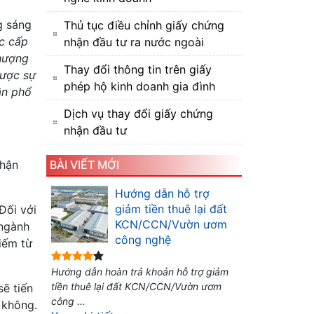
g sáng
Thủ tục điều chỉnh giấy chứng
c cấp
nhận đầu tư ra nước ngoài
hượng
Thay đổi thông tin trên giấy
được sự
phép hộ kinh doanh gia đình
ần phổ
Dịch vụ thay đổi giấy chứng
nhận đầu tư
nhận
BÀI VIẾT MỚI
Hướng dẫn hỗ trợ
giảm tiền thuê lại đất
Đối với
KCN/CCN/Vườn ươm
 ngành
công nghệ
hiếm từ
Hướng dẫn hoàn trả khoản hỗ trợ giảm
tiền thuê lại đất KCN/CCN/Vườn ươm
sẽ tiến
công ...
 không.