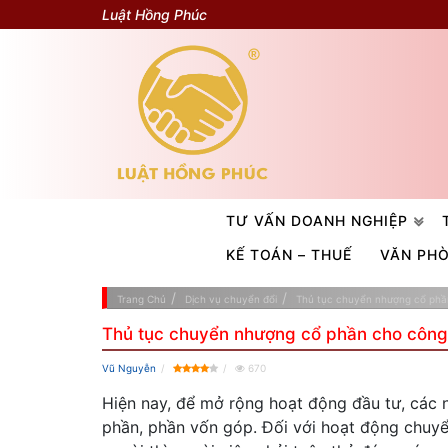
Luật Hồng Phúc
TƯ VẤN DOANH NGHIỆP
KẾ TOÁN – THUẾ
VĂN PH
Trang Chủ
Dịch vụ chuyển đổi
Thủ tục chuyển nhượng cổ phầ
Thủ tục chuyển nhượng cổ phần cho công
Vũ Nguyễn
670
Hiện nay, để mở rộng hoạt động đầu tư, các 
phần, phần vốn góp. Đối với hoạt động chuy