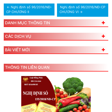
←
Nghị định số 96/2016/NĐ-
Nghị định số 96/2016/NĐ-CP
CP CHƯƠNG II
CHƯƠNG VI
→
DANH MỤC THÔNG TIN
CÁC DỊCH VỤ
BÀI VIẾT MỚI
THÔNG TIN LIÊN QUAN