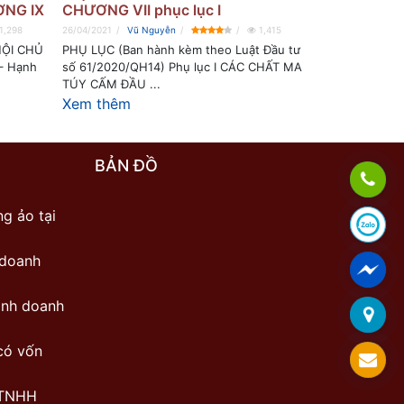
ƠNG IX
CHƯƠNG VII phục lục I
1,298
26/04/2021
Vũ Nguyễn
1,415
ỘI CHỦ
PHỤ LỤC (Ban hành kèm theo Luật Đầu tư
– Hạnh
số 61/2020/QH14) Phụ lục I CÁC CHẤT MA
TÚY CẤM ĐẦU ...
Xem thêm
BẢN ĐỒ
g ảo tại
 doanh
inh doanh
có vốn
 TNHH