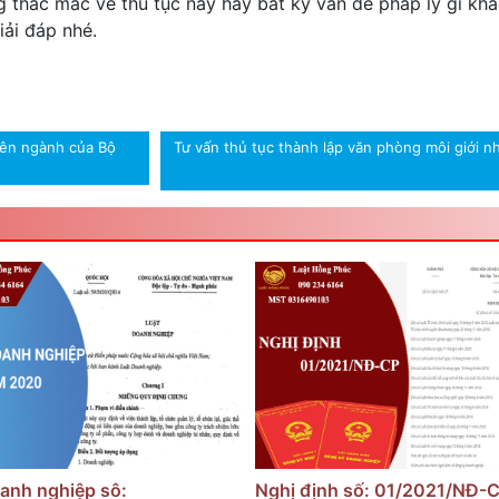
thắc mắc về thủ tục này hay bất kỳ vấn đề pháp lý gì khá
ải đáp nhé.
yên ngành của Bộ
Tư vấn thủ tục thành lập văn phòng môi giới n
anh nghiệp sô:
Nghị định số: 01/2021/NĐ-C