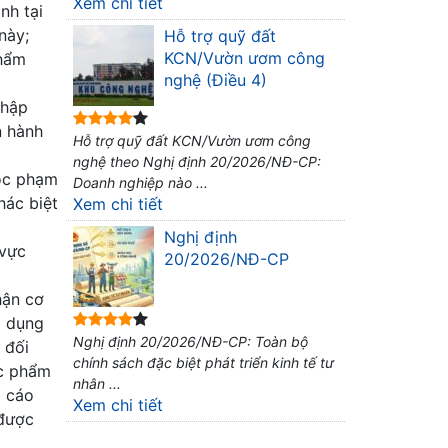
Xem chi tiết
nh tại
này;
Hỗ trợ quỹ đất
KCN/Vườn ươm công
phẩm
nghệ (Điều 4)
nhập
n hành
Hỗ trợ quỹ đất KCN/Vườn ươm công
nghệ theo Nghị định 20/2026/NĐ-CP:
uộc phạm
Doanh nghiệp nào ...
hác biệt
Xem chi tiết
Nghị định
 vực
20/2026/NĐ-CP
hận cơ
g dụng
Nghị định 20/2026/NĐ-CP: Toàn bộ
 đối
chính sách đặc biệt phát triển kinh tế tư
ực phẩm
nhân ...
g cáo
Xem chi tiết
 được