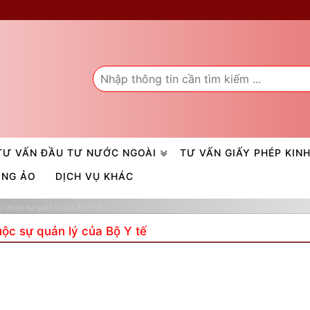
TƯ VẤN ĐẦU TƯ NƯỚC NGOÀI
TƯ VẤN GIẤY PHÉP KIN
ÒNG ẢO
DỊCH VỤ KHÁC
thuộc sự quản lý của Bộ Y tế
c sự quản lý của Bộ Y tế