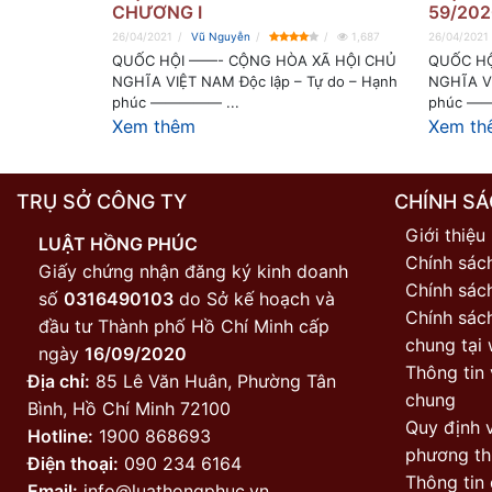
CHƯƠNG I
59/202
26/04/2021
Vũ Nguyễn
1,687
26/04/2021
QUỐC HỘI ——- CỘNG HÒA XÃ HỘI CHỦ
QUỐC HỘ
NGHĨA VIỆT NAM Độc lập – Tự do – Hạnh
NGHĨA VI
phúc ————— ...
phúc ——
Xem thêm
Xem th
TRỤ SỞ CÔNG TY
CHÍNH SÁ
Giới thiệu
LUẬT HỒNG PHÚC
Chính sác
Giấy chứng nhận đăng ký kinh doanh
Chính sách
số
0316490103
do Sở kế hoạch và
Chính sác
đầu tư Thành phố Hồ Chí Minh cấp
chung tại 
ngày
16/09/2020
Thông tin 
Địa chỉ:
85 Lê Văn Huân, Phường Tân
chung
Bình, Hồ Chí Minh 72100
Quy định v
Hotline:
1900 868693
phương th
Điện thoại:
090 234 6164
Thông tin 
Email:
info@luathongphuc.vn