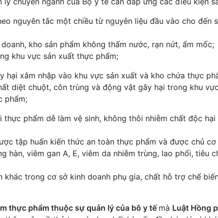
 lý chuyên ngành của Bộ y tế cần đáp ứng các điều kiện s
theo nguyên tắc một chiều từ nguyên liệu đầu vào cho đến 
nh doanh, kho sản phẩm không thấm nước, rạn nứt, ẩm mốc;
ong khu vực sản xuất thực phẩm;
ây hại xâm nhập vào khu vực sản xuất và kho chứa thực ph
ất diệt chuột, côn trùng và động vật gây hại trong khu vự
c phẩm;
với thực phẩm dễ làm vệ sinh, không thôi nhiễm chất độc hại
 được tập huấn kiến thức an toàn thực phẩm và được chủ cơ
g hàn, viêm gan A, E, viêm da nhiễm trùng, lao phổi, tiêu 
khác trong cơ sở kinh doanh phụ gia, chất hỗ trợ chế biế
 thực phẩm thuộc sự quản lý của bô y tế
mà
Luật Hồng 