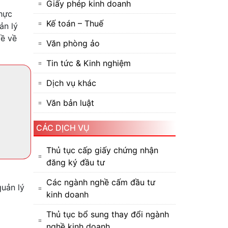
Giấy phép kinh doanh
hực
Kế toán – Thuế
ản lý
về về
Văn phòng ảo
Tin tức & Kinh nghiệm
Dịch vụ khác
Văn bản luật
CÁC DỊCH VỤ
Thủ tục cấp giấy chứng nhận
đăng ký đầu tư
Các ngành nghề cấm đầu tư
uản lý
kinh doanh
Thủ tục bổ sung thay đổi ngành
nghề kinh doanh