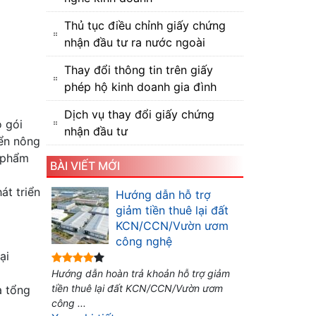
Thủ tục điều chỉnh giấy chứng
nhận đầu tư ra nước ngoài
Thay đổi thông tin trên giấy
phép hộ kinh doanh gia đình
Dịch vụ thay đổi giấy chứng
o gói
nhận đầu tư
iển nông
 phẩm
BÀI VIẾT MỚI
t triển
Hướng dẫn hỗ trợ
giảm tiền thuê lại đất
KCN/CCN/Vườn ươm
công nghệ
ại
Hướng dẫn hoàn trả khoản hỗ trợ giảm
tiền thuê lại đất KCN/CCN/Vườn ươm
à tổng
công ...