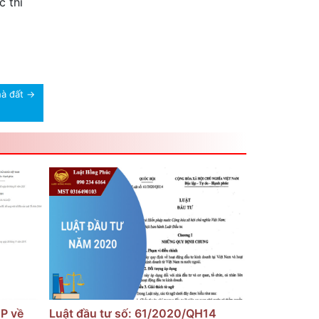
c thì
hà đất
→
P về
Luật đầu tư số: 61/2020/QH14