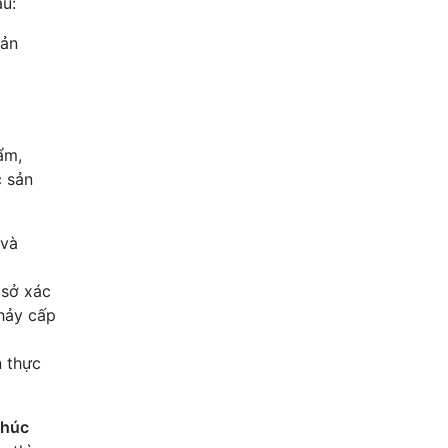
au:
sản
ẩm,
c sản
 và
 sở xác
chảy cấp
n thực
phúc