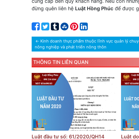
cung cấp đến quý khách hàng. Nếu còn những 
đừng quên liên hệ
Luật Hồng Phúc
để được gi
←
Kinh doanh thực phẩm thuộc lĩnh vực quản lý chu
nông nghiệp và phát triển nông thôn
THÔNG TIN LIÊN QUAN
Luật đầu tư số: 61/2020/QH14
Luật do