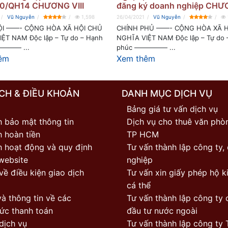
0/QH14 CHƯƠNG VIII
đăng ký doanh nghiệp CHƯ
Vũ Nguyễn
1,598
26/04/2021
Vũ Nguyễn
I ——- CỘNG HÒA XÃ HỘI CHỦ
CHÍNH PHỦ ——- CỘNG HÒA XÃ H
ỆT NAM Độc lập – Tự do – Hạnh
NGHĨA VIỆT NAM Độc lập – Tự do 
——— ...
phúc ————— ...
êm
Xem thêm
CH & ĐIỀU KHOẢN
DANH MỤC DỊCH VỤ
Bảng giá tư vấn dịch vụ
h bảo mật thông tin
Dịch vụ cho thuê văn phòn
 hoàn tiền
TP HCM
h hoạt động và quy định
Tư vấn thành lập công ty,
website
nghiệp
về điều kiện giao dịch
Tư vấn xin giấy phép hộ k
cá thể
à thông tin về các
Tư vấn thành lập công ty 
ức thanh toán
đầu tư nước ngoài
dịch vụ
Tư vấn thành lập công ty