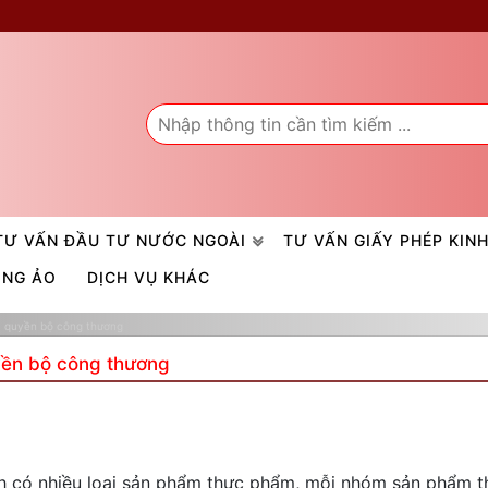
TƯ VẤN ĐẦU TƯ NƯỚC NGOÀI
TƯ VẤN GIẤY PHÉP KIN
ÒNG ẢO
DỊCH VỤ KHÁC
 quyền bộ công thương
ền bộ công thương
nh có nhiều loại sản phẩm thực phẩm, mỗi nhóm sản phẩm t