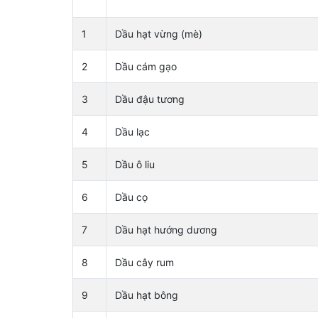
1
Dầu hạt vừng (mè)
2
Dầu cám gạo
3
Dầu đậu tương
4
Dầu lạc
5
Dầu ô liu
6
Dầu cọ
7
Dầu hạt hướng dương
8
Dầu cây rum
9
Dầu hạt bông