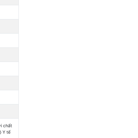
i chất
 Y tế