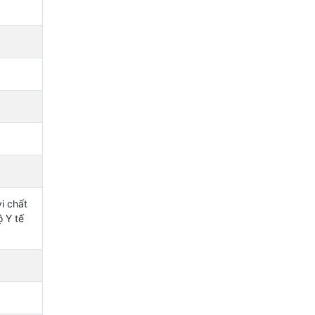
i chất
 Y tế