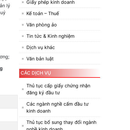
Giấy phép kinh doanh
ản lý
quý
Kế toán – Thuế
Văn phòng ảo
Tin tức & Kinh nghiệm
Dịch vụ khác
ơng;
Văn bản luật
ng
CÁC DỊCH VỤ
Thủ tục cấp giấy chứng nhận
đăng ký đầu tư
Các ngành nghề cấm đầu tư
kinh doanh
Thủ tục bổ sung thay đổi ngành
nghề kinh doanh