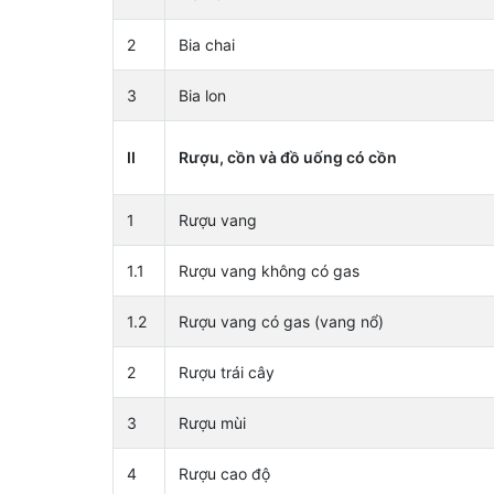
2
Bia chai
3
Bia lon
II
Rượu, cồn và đồ uống có cồn
1
Rượu vang
1.1
Rượu vang không có gas
1.2
Rượu vang có gas (vang nổ)
2
Rượu trái cây
3
Rượu mùi
4
Rượu cao độ