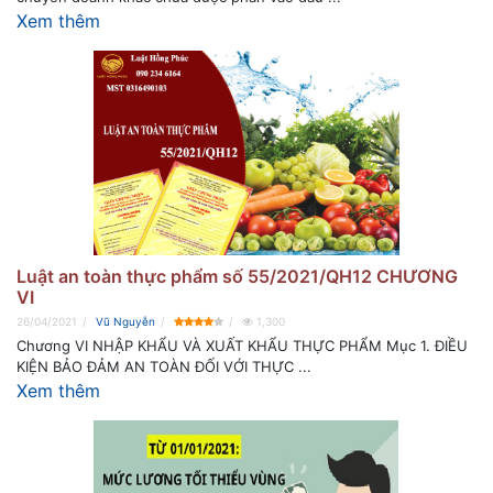
Xem thêm
Luật an toàn thực phẩm số 55/2021/QH12 CHƯƠNG
VI
26/04/2021
Vũ Nguyễn
1,300
Chương VI NHẬP KHẨU VÀ XUẤT KHẨU THỰC PHẨM Mục 1. ĐIỀU
KIỆN BẢO ĐẢM AN TOÀN ĐỐI VỚI THỰC ...
Xem thêm