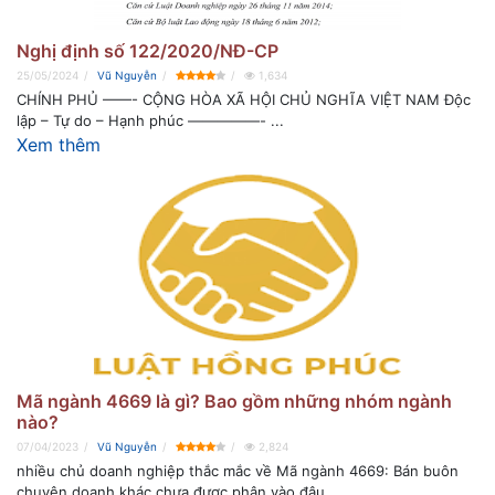
Nghị định số 122/2020/NĐ-CP
25/05/2024
Vũ Nguyễn
1,634
CHÍNH PHỦ ——- CỘNG HÒA XÃ HỘI CHỦ NGHĨA VIỆT NAM Độc
lập – Tự do – Hạnh phúc —————- ...
Xem thêm
Mã ngành 4669 là gì? Bao gồm những nhóm ngành
nào?
07/04/2023
Vũ Nguyễn
2,824
nhiều chủ doanh nghiệp thắc mắc về Mã ngành 4669: Bán buôn
chuyên doanh khác chưa được phân vào đâu ...