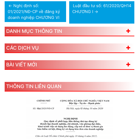
←
Nghị định số:
Luật đầu tư số: 61/2020/QH14
01/2021/NĐ-CP về đăng ký
CHƯƠNG I
→
doanh nghiệp CHƯƠNG VI
DANH MỤC THÔNG TIN
CÁC DỊCH VỤ
BÀI VIẾT MỚI
THÔNG TIN LIÊN QUAN