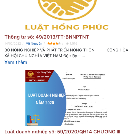
Thông tư số: 49/2013/TT-BNNPTNT
14/02/2022
Vũ Nguyễn
1,516
BỘ NÔNG NGHIỆP VÀ PHÁT TRIỂN NÔNG THÔN ——– CỘNG HÒA
XÃ HỘI CHỦ NGHĨA VIỆT NAM Độc lập – ...
Xem thêm
Luật doanh nghiệp sô: 59/2020/QH14 CHƯƠNG III