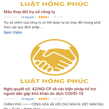
Mẫu thay đổi trụ sở công ty
14/02/2022
Vũ Nguyễn
1,226
Trụ sở chính của công ty có thể được tự do thay đổi nhưng phải
theo các quy định pháp ...
Xem thêm
Nghị quyết số: 42/NQ-CP về các biện pháp hỗ trợ
người dân gặp khó khăn do dịch COVID-19
14/02/2022
Vũ Nguyễn
1,697
CHÍNH PHỦ ——- CỘNG HÒA XÃ HỘI CHỦ NGHĨA VIỆT NAM Độc
lập – Tự do – Hạnh phúc ————— ...