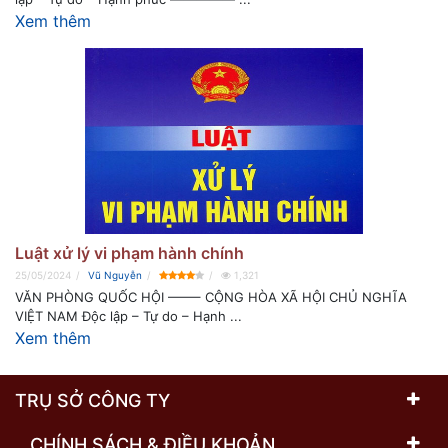
Xem thêm
Luật xử lý vi phạm hành chính
25/05/2024
Vũ Nguyễn
1,321
VĂN PHÒNG QUỐC HỘI ——– CỘNG HÒA XÃ HỘI CHỦ NGHĨA
VIỆT NAM Độc lập – Tự do – Hạnh ...
Xem thêm
TRỤ SỞ CÔNG TY
CHÍNH SÁCH & ĐIỀU KHOẢN