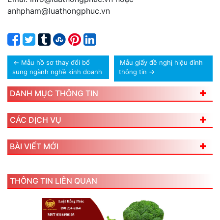
anhpham@luathongphuc.vn
←
Mẫu hồ sơ thay đổi bổ
Mẫu giấy đề nghị hiệu đính
sung ngành nghề kinh doanh
thông tin
→
DANH MỤC THÔNG TIN
CÁC DỊCH VỤ
BÀI VIẾT MỚI
THÔNG TIN LIÊN QUAN