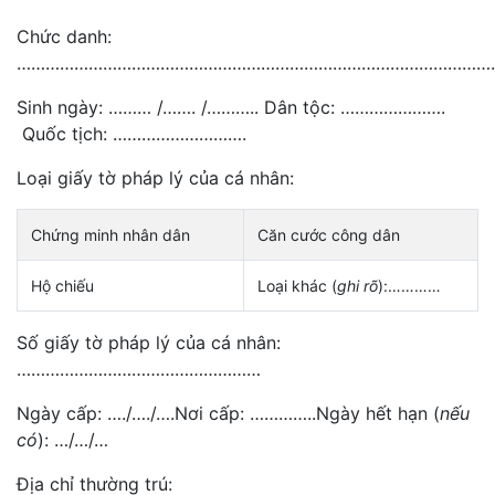
Chức danh:
………………………………………………………………………………………
Sinh ngày: ……… /……. /……….. Dân tộc: ………………….
Quốc tịch: ……………………….
Loại giấy tờ pháp lý của cá nhân:
Chứng minh nhân dân
Căn cước công dân
Hộ chiếu
Loại khác (
ghi rõ
):…………
Số giấy tờ pháp lý của cá nhân:
……………………………………………
Ngày cấp: …./…./….Nơi cấp: …………..Ngày hết hạn (
nếu
có
): …/…/…
Địa chỉ thường trú: