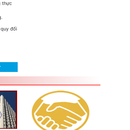
g thực
g.
 quy đối
→