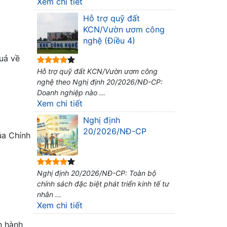
Xem chi tiết
Hỗ trợ quỹ đất
KCN/Vườn ươm công
nghệ (Điều 4)
.
uả về
Hỗ trợ quỹ đất KCN/Vườn ươm công
nghệ theo Nghị định 20/2026/NĐ-CP:
Doanh nghiệp nào ...
Xem chi tiết
Nghị định
20/2026/NĐ-CP
ủa Chính
Nghị định 20/2026/NĐ-CP: Toàn bộ
chính sách đặc biệt phát triển kinh tế tư
nhân ...
Xem chi tiết
n hành