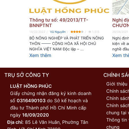
Thông tư số: 49/2013/TT-
Nghị đ
BNNPTNT
CHƯƠNG
14/02/2022
Vũ Nguyễn
1,515
26/04/2021
BỘ NÔNG NGHIỆP VÀ PHÁT TRIỂN NÔNG
Nghị địn
THÔN ——– CỘNG HÒA XÃ HỘI CHỦ
kiện về a
NGHĨA VIỆT NAM Độc lập – ...
nghề đầu 
Xem thêm
Xem th
TRỤ SỞ CÔNG TY
CHÍNH SÁ
Giới thiệu
LUẬT HỒNG PHÚC
Chính sác
Giấy chứng nhận đăng ký kinh doanh
Chính sách
số
0316490103
do Sở kế hoạch và
Chính sác
đầu tư Thành phố Hồ Chí Minh cấp
chung tại 
ngày
16/09/2020
Thông tin 
Địa chỉ:
85 Lê Văn Huân, Phường Tân
chung