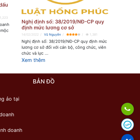
 dấu
1,223
Nghị định số: 38/2019/NĐ-CP quy
Doanh
định mức lương cơ sở
 mộc
14/02/2022
Vũ Nguyễn
1,381
Nghị định số: 38/2019/NĐ-CP quy định mức
lương cơ sở đối với cán bộ, công chức, viên
chức và lực ...
Xem thêm
BẢN ĐỒ
g ảo tại
 doanh
inh doanh