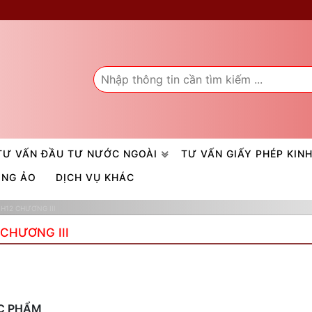
TƯ VẤN ĐẦU TƯ NƯỚC NGOÀI
TƯ VẤN GIẤY PHÉP KIN
ÒNG ẢO
DỊCH VỤ KHÁC
QH12 CHƯƠNG III
 CHƯƠNG III
ỰC PHẨM