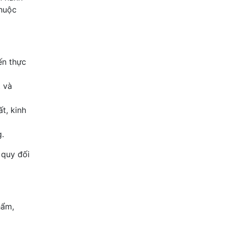
thuộc
ến thực
t và
t, kinh
g.
 quy đối
hẩm,