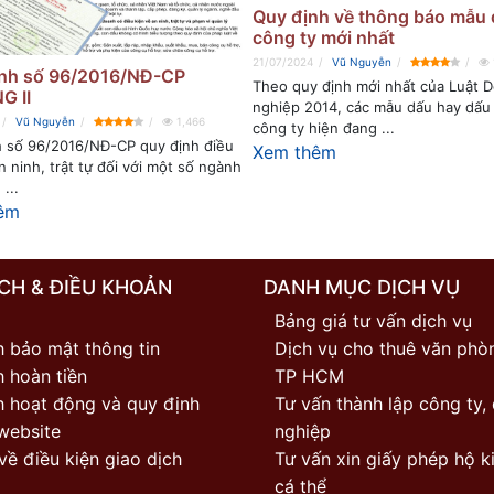
Quy định về thông báo mẫu
công ty mới nhất
21/07/2024
Vũ Nguyễn
ịnh số 96/2016/NĐ-CP
Theo quy định mới nhất của Luật 
 II
nghiệp 2014, các mẫu dấu hay dấu
Vũ Nguyễn
1,466
công ty hiện đang ...
h số 96/2016/NĐ-CP quy định điều
Xem thêm
n ninh, trật tự đối với một số ngành
...
êm
CH & ĐIỀU KHOẢN
DANH MỤC DỊCH VỤ
Bảng giá tư vấn dịch vụ
h bảo mật thông tin
Dịch vụ cho thuê văn phòn
 hoàn tiền
TP HCM
h hoạt động và quy định
Tư vấn thành lập công ty,
website
nghiệp
về điều kiện giao dịch
Tư vấn xin giấy phép hộ k
cá thể